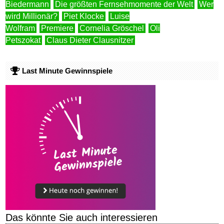
Biedermann
Die größten Fernsehmomente der Welt
Wer
wird Millionär?
Piet Klocke
Luise
Wolfram
Premiere
Cornelia Gröschel
Oli
Petszokat
Claus Dieter Clausnitzer
Last Minute Gewinnspiele
Das könnte Sie auch interessieren