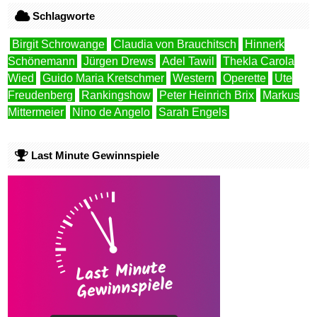
Schlagworte
Birgit Schrowange
Claudia von Brauchitsch
Hinnerk
Schönemann
Jürgen Drews
Adel Tawil
Thekla Carola
Wied
Guido Maria Kretschmer
Western
Operette
Ute
Freudenberg
Rankingshow
Peter Heinrich Brix
Markus
Mittermeier
Nino de Angelo
Sarah Engels
Last Minute Gewinnspiele