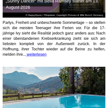
„Sunny Dancer“ mit Bella Ramsey startet am 13.
August 2026
© HappySpots / Filmplakat: Capelight Pictures & Wild Bunch Germany
Partys, Freiheit und unbeschwerte Sommertage – so stellen
sich die meisten Teenager ihre Ferien vor. Für die 17-
jährige Ivy sieht die Realität jedoch ganz anders aus: Nach
einer überstandenen Krebserkrankung zieht sie sich am
liebsten komplett von der Außenwelt zurück. In der
Hoffnung, ihrer Tochter wieder auf die Beine zu helfen,
melden ihre...
weiterlesen