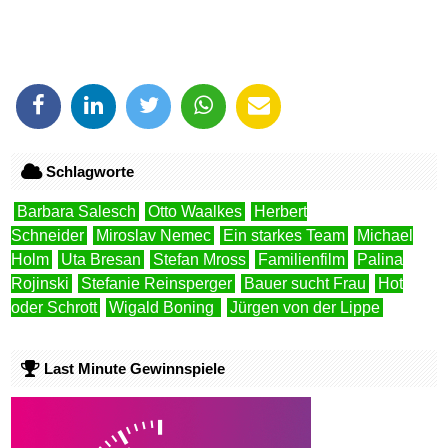
Schlagworte
Barbara Salesch
Otto Waalkes
Herbert
Schneider
Miroslav Nemec
Ein starkes Team
Michael
Holm
Uta Bresan
Stefan Mross
Familienfilm
Palina
Rojinski
Stefanie Reinsperger
Bauer sucht Frau
Hot
oder Schrott
Wigald Boning
Jürgen von der Lippe
Last Minute Gewinnspiele