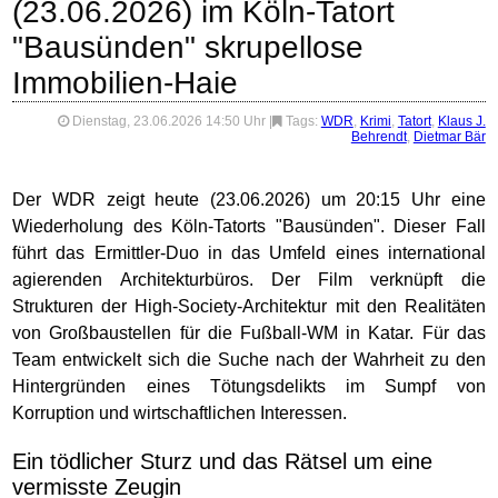
(23.06.2026) im Köln-Tatort
"Bausünden" skrupellose
Immobilien-Haie
Dienstag, 23.06.2026 14:50 Uhr
|
Tags:
WDR
,
Krimi
,
Tatort
,
Klaus J.
Behrendt
,
Dietmar Bär
Der WDR zeigt heute (23.06.2026) um 20:15 Uhr eine
Wiederholung des Köln-Tatorts "Bausünden". Dieser Fall
führt das Ermittler-Duo in das Umfeld eines international
agierenden Architekturbüros. Der Film verknüpft die
Strukturen der High-Society-Architektur mit den Realitäten
von Großbaustellen für die Fußball-WM in Katar. Für das
Team entwickelt sich die Suche nach der Wahrheit zu den
Hintergründen eines Tötungsdelikts im Sumpf von
Korruption und wirtschaftlichen Interessen.
Ein tödlicher Sturz und das Rätsel um eine
vermisste Zeugin