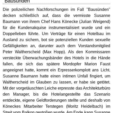
"Bausünden"
Die polizeilichen Nachforschungen im Fall "Bausünden"
decken schließlich auf, dass die vermisste Susanne
Baumann von ihrem Chef Hans Könecke (Julian Weigend)
für die Kundenakquise instrumentalisiert wurde und ein
Doppelleben führte. Um Verträge für einen Hotelbau im
Ausland zu sichern, bot sie potenziellen Kunden sexuelle
Gefälligkeiten an, darunter auch dem Vorstandsmitglied
Peter Waltherscheid (Max Hopp). Als den Kommissaren
versteckte Überwachungsbänder des Hotels in die Hände
fallen, die sich das spätere Mordopfer Marion Faust
angeeignet hatte, kommt ein Erpresserkomplott ans Licht.
Susanne Baumann hatte einen intimen Unfall fingiert, um
Waltherscheid im Glauben zu lassen, er habe sie getötet.
Mit der vorgetäuschten Leiche erpresste das Architekturbüro
den Manager, bis die Hotelangestellte das Szenario
entdeckte, eigene Geldforderungen stellte und deshalb von
Köneckes Mitarbeiter Terstegen (Moritz Heidelbach) im
Streit vom Balkon gestoßen wurde. Am Ende kann Susanne