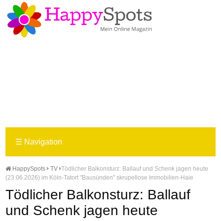
☰
Navigation
HappySpots
TV
Tödlicher Balkonsturz: Ballauf und Schenk jagen heute
(23.06.2026) im Köln-Tatort "Bausünden" skrupellose Immobilien-Haie
Tödlicher Balkonsturz: Ballauf
und Schenk jagen heute