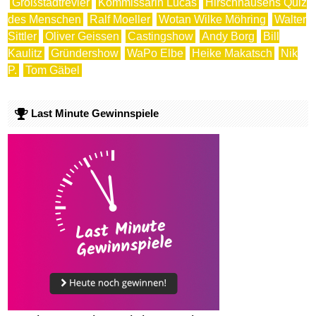
Großstadtrevier
Kommissarin Lucas
Hirschhausens Quiz
des Menschen
Ralf Moeller
Wotan Wilke Möhring
Walter
Sittler
Oliver Geissen
Castingshow
Andy Borg
Bill
Kaulitz
Gründershow
WaPo Elbe
Heike Makatsch
Nik
P.
Tom Gäbel
Last Minute Gewinnspiele