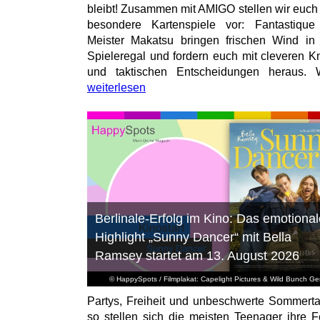
bleibt! Zusammen mit AMIGO stellen wir euch
besondere Kartenspiele vor: Fantastiqu
Meister Makatsu bringen frischen Wind in
Spieleregal und fordern euch mit cleveren Kn
und taktischen Entscheidungen heraus. W
weiterlesen
Berlinale-Erfolg im Kino: Das emotional
Highlight „Sunny Dancer“ mit Bella
Ramsey startet am 13. August 2026
© HappySpots / Filmplakat: Capelight Pictures & Wild Bunch G
Partys, Freiheit und unbeschwerte Sommert
so stellen sich die meisten Teenager ihre F