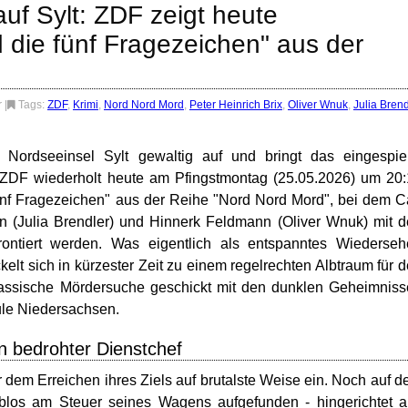
auf Sylt: ZDF zeigt heute
 die fünf Fragezeichen" aus der
r
|
Tags:
ZDF
,
Krimi
,
Nord Nord Mord
,
Peter Heinrich Brix
,
Oliver Wnuk
,
Julia Brend
 Nordseeinsel Sylt gewaltig auf und bringt das eingespie
s ZDF wiederholt heute am Pfingstmontag (25.05.2026) um 20
ünf Fragezeichen" aus der Reihe "Nord Nord Mord", bei dem C
en (Julia Brendler) und Hinnerk Feldmann (Oliver Wnuk) mit 
rontiert werden. Was eigentlich als entspanntes Wiederse
kelt sich in kürzester Zeit zu einem regelrechten Albtraum für 
e klassische Mördersuche geschickt mit den dunklen Geheimnis
ule Niedersachsen.
n bedrohter Dienstchef
r dem Erreichen ihres Ziels auf brutalste Weise ein. Noch auf 
blos am Steuer seines Wagens aufgefunden - hingerichtet 