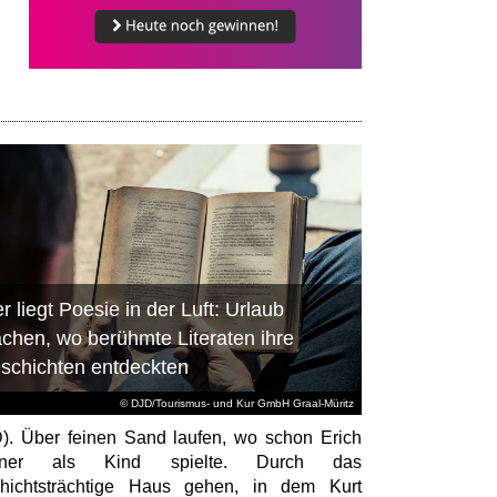
r liegt Poesie in der Luft: Urlaub
chen, wo berühmte Literaten ihre
schichten entdeckten
© DJD/Tourismus- und Kur GmbH Graal-Müritz
). Über feinen Sand laufen, wo schon Erich
tner als Kind spielte. Durch das
hichtsträchtige Haus gehen, in dem Kurt