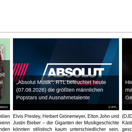
it
el
„Absolut Musik“: RTL beleuchtet heute
Hie
(07.08.2026) die größten männlichen
ma
Popstars und Ausnahmetalente
Ge
AMIGO
©
RTL
ilien
Elvis Presley, Herbert Grönemeyer, Elton John und
(DJD
 wenn
Justin Bieber – die Giganten der Musikgeschichte
Käs
unden
könnten stilistisch kaum unterschiedlicher sein.
gesc