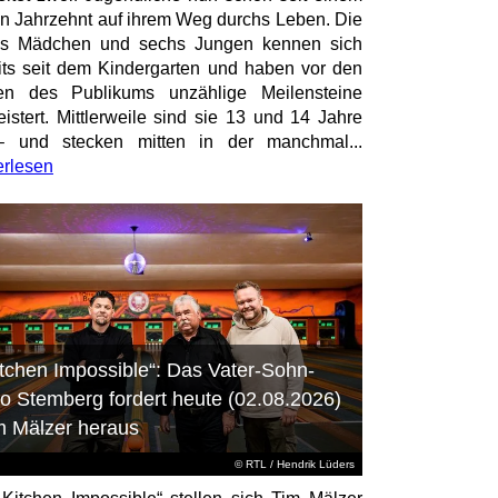
en Jahrzehnt auf ihrem Weg durchs Leben. Die
hs Mädchen und sechs Jungen kennen sich
its seit dem Kindergarten und haben vor den
en des Publikums unzählige Meilensteine
istert. Mittlerweile sind sie 13 und 14 Jahre
– und stecken mitten in der manchmal...
erlesen
itchen Impossible“: Das Vater-Sohn-
o Stemberg fordert heute (02.08.2026)
m Mälzer heraus
©
RTL
/ Hendrik Lüders