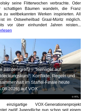
olsky seine Flitterwochen verbrachte. Oder
er schattigen Bäumen wandeln, die Franz
a zu weltbekannten Werken inspirierten. All
ist im Ostseeheilbad Graal-Müritz möglich.
its vor über einhundert Jahren reisten...
erlesen
ir werden groß! – Teenager auf
tdeckungskurs“: Konflikte, Regeln und
sammenhalt im Staffel-Finale heute
4.08.2026) auf VOX
©
RTL
 einzigartige VOX-Generationenprojekt
eitet zwölf Jugendliche nun schon seit einem