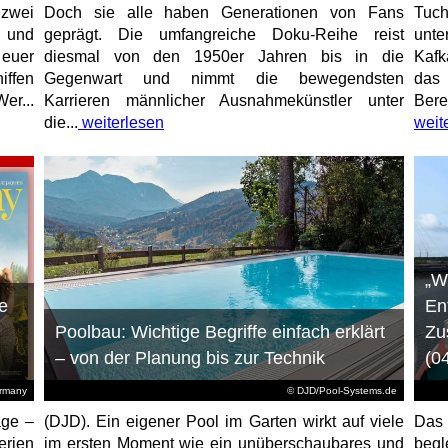
 zwei
Doch sie alle haben Generationen von Fans
Tuch
e und
geprägt. Die umfangreiche Doku-Reihe reist
unt
 euer
diesmal von den 1950er Jahren bis in die
Kafk
iffen
Gegenwart und nimmt die bewegendsten
das 
er...
Karrieren männlicher Ausnahmekünstler unter
Bere
die...
weiterlesen
weit
„W
e
En
Poolbau: Wichtige Begriffe einfach erklärt
Zu
– von der Planung bis zur Technik
(0
ermany
© DJD/Pool-Systems.de
age –
(DJD). Ein eigener Pool im Garten wirkt auf viele
Das
erien
im ersten Moment wie ein unüberschaubares und
begl