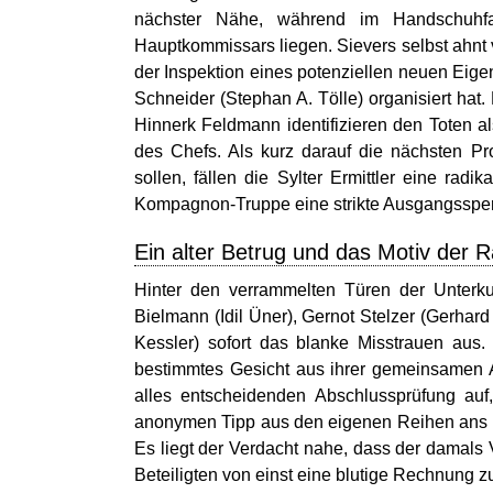
nächster Nähe, während im Handschuhfa
Hauptkommissars liegen. Sievers selbst ahnt 
der Inspektion eines potenziellen neuen Eige
Schneider (Stephan A. Tölle) organisiert hat
Hinnerk Feldmann identifizieren den Toten a
des Chefs. Als kurz darauf die nächsten Pro
sollen, fällen die Sylter Ermittler eine ra
Kompagnon-Truppe eine strikte Ausgangssper
Ein alter Betrug und das Motiv der 
Hinter den verrammelten Türen der Unterk
Bielmann (Idil Üner), Gernot Stelzer (Gerhar
Kessler) sofort das blanke Misstrauen aus
bestimmtes Gesicht aus ihrer gemeinsamen Au
alles entscheidenden Abschlussprüfung auf
anonymen Tipp aus den eigenen Reihen ans Lic
Es liegt der Verdacht nahe, dass der damals 
Beteiligten von einst eine blutige Rechnung z