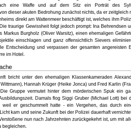
ch eine Waffe und auf dem Sitz ein Porträt des Sylt
von dieser akuten Bedrohung zunächst nichts, da er zeitgleich 
nheims direkt am Wattenmeer beschäftigt ist, welches ihm Poliz
. Die traurige Gewissheit folgt jedoch prompt: Ina Behrendsen 
ls Markus Burgholz (Oliver Warsitz), einen ehemaligen Gefähr
jektile einschlagen und ganz offensichtlich Sievers eliminie
dikale Entscheidung und verpassen der gesamten angereisten 
re im Hotel.
Rache
unft bricht unter den ehemaligen Klassenkameraden Alexan
d Wittmann), Hannah Krüger (Heike Jonca) und Fred Karlin (Fr
. Die Gruppe vermutet hinter dem mörderischen Spuk ein g
sbildungszeit. Damals flog Siggi Gruber (Michael Lott) bei 
, weil er geschummelt hatte - ein Vergehen, das durch ei
ht kam und seine Zukunft bei der Polizei dauerhaft vernichte
Verstoßene nun nach Jahrzehnten zurückgekehrt ist, um mit al
u begleichen.