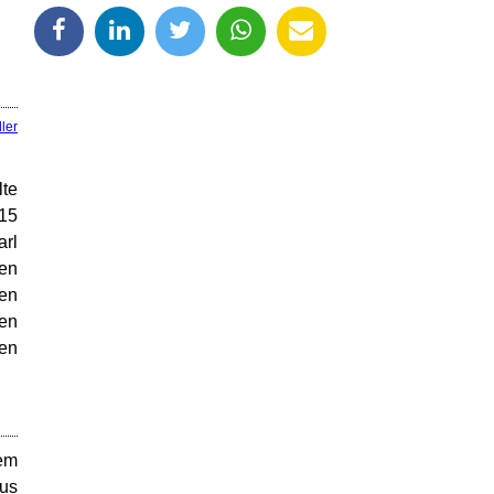
ler
lte
:15
arl
den
hen
den
sen
dem
aus