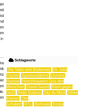
er
mit
ist
und
ten
ren
Ex-
Schlagworte
dra
ank
Die Toten vom Bodensee
Dr. Julia
anz
Fischer
Spreewaldkrimi
Dominic
der
Raacke
Hirschhausens Quiz des
nen
Menschen
David Garrett
Klein gegen
te.
Groß
Peter Sodann
Sky du Mont
Ulrike
len
Kriener
Olaf
Schubert
RTL
Berlinale
Kostja