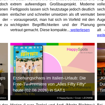
jedoch
extrem aufwendiges Großbauprojekt. Moderne
voll
enen
Fertigpools lassen sich heutzutage jedoch deutlich
sec
sten
einfacher und schneller umsetzen als oft vermutet
bere
 der
– vorausgesetzt, man hat sich im Vorfeld mit den
Aug
ne zu
wichtigsten Begrifflichkeiten und der Planung
geme
vertraut gemacht. Diese kompakte...
weiterlesen
alt 
weit
pps
Erziehungschaos im Italien-Urlaub: Die
„K
t
Free-TV-Premiere von „Alles Fifty Fifty“
Du
heute (02.08.2026) in SAT.1
Ti
ktion
© HappySpots / Cover: LEONINE