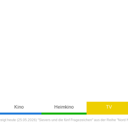
Kino
Heimkino
TV
 zeigt heute (25.05.2026) "Sievers und die fünf Fragezeichen" aus der Reihe "Nord