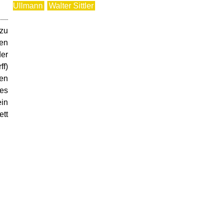
Ullmann
Walter Sittler
 zu
ten
der
ff)
sen
 es
ein
ett