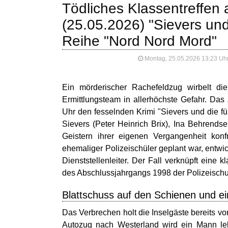
Tödliches Klassentreffen 
(25.05.2026) "Sievers und
Reihe "Nord Nord Mord"
Montag, 25.05.2026 13:23 Uh
Ein mörderischer Rachefeldzug wirbelt die
Ermittlungsteam in allerhöchste Gefahr. Da
Uhr den fesselnden Krimi "Sievers und die f
Sievers (Peter Heinrich Brix), Ina Behrends
Geistern ihrer eigenen Vergangenheit konf
ehemaliger Polizeischüler geplant war, entwic
Dienststellenleiter. Der Fall verknüpft ein
des Abschlussjahrgangs 1998 der Polizeisch
Blattschuss auf den Schienen und ei
Das Verbrechen holt die Inselgäste bereits vo
Autozug nach Westerland wird ein Mann le