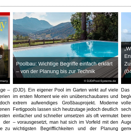
„W
e
En
Poolbau: Wichtige Begriffe einfach erklärt
Zu
– von der Planung bis zur Technik
(0
ermany
© DJD/Pool-Systems.de
age –
(DJD). Ein eigener Pool im Garten wirkt auf viele
Das
erien
im ersten Moment wie ein unüberschaubares und
begl
jedoch
extrem aufwendiges Großbauprojekt. Moderne
voll
enen
Fertigpools lassen sich heutzutage jedoch deutlich
sec
sten
einfacher und schneller umsetzen als oft vermutet
bere
 der
– vorausgesetzt, man hat sich im Vorfeld mit den
Aug
ne zu
wichtigsten Begrifflichkeiten und der Planung
geme