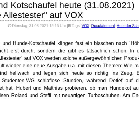
d Kotschaufel heute (31.08.2021)
e Allestester" auf VOX
Dienstag, 31.08.2021 15:15 Uhr
|
Tags:
VOX
,
Docutainment
,
Hot oder Schr
 und Hunde-Kotschaufel klingen fast ein bisschen nach "Hö
cht erst durch, sondern die gibt es tatsächlich schon. In 
 Allestester" auf VOX werden solche außergewöhnlichen Produ
läuft wieder eine neue Ausgabe u.a. mit diesen Themen: Wie 
 sind hellwach und legen sich heute so richtig ins Zeug. 
r Studenten-WG schlaflose Stunden, während Detlef auf d
estet hat. Hubert und Matthias probieren, ob man Hundekot a
isen Roland und Steffi mit neuartigen Turboschuhen. Am E