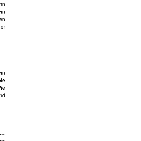
enn
in
hen
ler
in
ole
ie
und