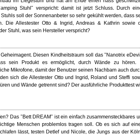
enbad im Liegestuhl und hat am Ende einen nass geschwitz
ping Stuhl" verspricht: damit ist jetzt Schluss. Durch ei
s Stuhls soll der Sonnenanbeter so sehr gekühlt werden, dass s
. Die Allestester Otto & Ingrid, Andreas & Kathrin sowie 
er Stuhl, was sein Hersteller verspricht?
r Geheimagent. Diesen Kindheitstraum soll das "Nanotrix eDev
, dass sein Produkt es ermöglicht, durch Wände zu hören.
liche Mikrofone, damit der Benutzer seinen Nachbarn auch dur
n sich die Allestester Otto und Ingrid, Roland und Steffi so
üren und Wände getrennt sind? Der ausführliche Produkttest w
fen? Das "Bett DREAM" ist ein einfach zusammensteckbares 
chtige Menschen problemlos tragen soll. Ob es sich auf ei
lafen lässt, testen Detlef und Nicole, die Jungs aus der Köl