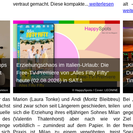
vertraut gemacht. Diese kompakte...
weiterlesen
alt 
weit
pps
Erziehungschaos im Italien-Urlaub: Die
„K
t
Free-TV-Premiere von „Alles Fifty Fifty“
Du
heute (02.08.2026) in SAT.1
Ti
ktion
© HappySpots / Cover: LEONINE
r das
Marion (Laura Tonke) und Andi (Moritz Bleibtreu)
Bei 
chst
sind zwar schon seit Längerem geschieden, teilen
und
elle
sich die Erziehung ihres elfjährigen Sohnes Milan
gege
 des
(Valentin Thatenhorst) aber nach wie vor
Ziel
enge
vorbildlich – zumindest auf dem Papier. In der
fre
 sich
Praxis ist Milan zu einem verwöhnten, treist
Spez