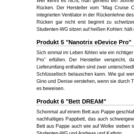
Wer kennt es nicht, man genießt ein Sonn
Rücken. Der Hersteller vom "Mag Cruise Cam
integrierten Ventilator in der Rückenlehne de
Rücken gar nicht erst beginnt zu schwitzen
Studenten-WG sitzen auf heißen Kohlen: hält d
Produkt 5 "Nanotrix eDevice Pro"
Sich einmal im Leben fühlen wie ein richtige
Pro" erfüllen. Der Hersteller verspricht
Lieferumfang enthalten sind zwei unterschied
Schlüsselloch belauschen kann. Wie gut werde
Gino und Denise verstehen, wenn sie durch T
es beweisen.
Produkt 6 "Bett DREAM"
Schonmal auf einem Bett aus Pappe geschla
nachhaltiges Pappbett, das auch schwergewi
Bett aus Pappe auch wie auf Wolke sieben sch
Studenten-WG und Andreas und Kathrin.