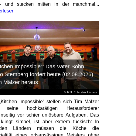
– und stecken mitten in der manchmal...
erlesen
itchen Impossible“: Das Vater-Sohn-
o Stemberg fordert heute (02.08.2026)
m Mälzer heraus
©
RTL
/ Hendrik Lüders
„Kitchen Impossible“ stellen sich Tim Mälzer
 seine hochkarätigen Herausforderer
nseitig vor schier unlösbare Aufgaben. Das
 klingt simpel, ist aber extrem tückisch: In
mden Ländern müssen die Köche die
ialität eines ortsansässigen Meisters ohne