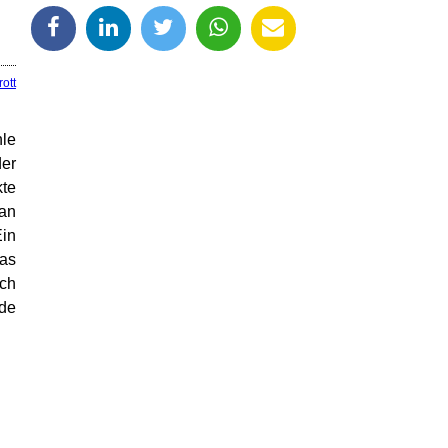
ott
hle
der
kte
man
Ein
as
uch
nde