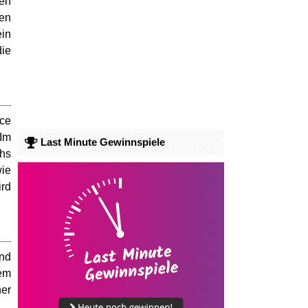
ten
nen
ein
die
ice
 Im
Last Minute Gewinnspiele
chs
wie
ird
und
nem
ner