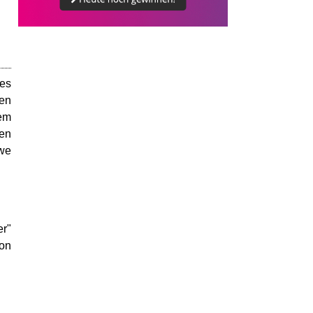
 es
den
dem
ten
Uwe
er"
von