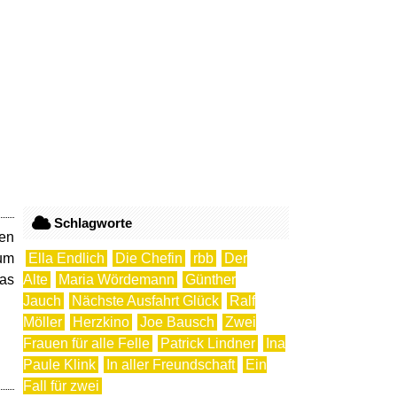
Schlagworte
den
 um
Ella Endlich
Die Chefin
rbb
Der
ias
Alte
Maria Wördemann
Günther
Jauch
Nächste Ausfahrt Glück
Ralf
Möller
Herzkino
Joe Bausch
Zwei
Frauen für alle Felle
Patrick Lindner
Ina
Paule Klink
In aller Freundschaft
Ein
Fall für zwei