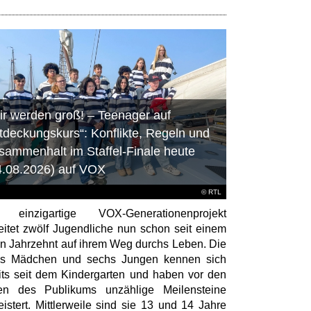
ir werden groß! – Teenager auf
tdeckungskurs“: Konflikte, Regeln und
sammenhalt im Staffel-Finale heute
4.08.2026) auf VOX
©
RTL
 einzigartige VOX-Generationenprojekt
eitet zwölf Jugendliche nun schon seit einem
en Jahrzehnt auf ihrem Weg durchs Leben. Die
hs Mädchen und sechs Jungen kennen sich
its seit dem Kindergarten und haben vor den
en des Publikums unzählige Meilensteine
istert. Mittlerweile sind sie 13 und 14 Jahre