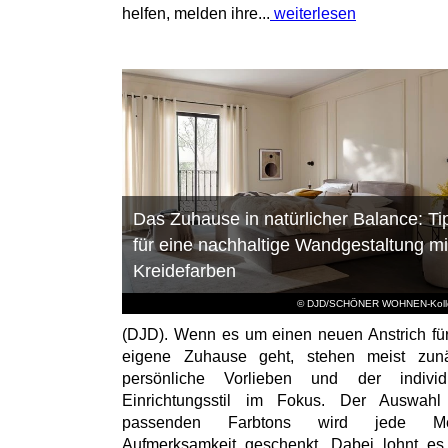
helfen, melden ihre...
weiterlesen
Das Zuhause in natürlicher Balance: Ti
für eine nachhaltige Wandgestaltung mi
Kreidefarben
© DJD/SCHÖNER WOHNEN-Kolle
(DJD). Wenn es um einen neuen Anstrich fü
eigene Zuhause geht, stehen meist zunä
persönliche Vorlieben und der individu
Einrichtungsstil im Fokus. Der Auswahl
passenden Farbtons wird jede M
Aufmerksamkeit geschenkt. Dabei lohnt es