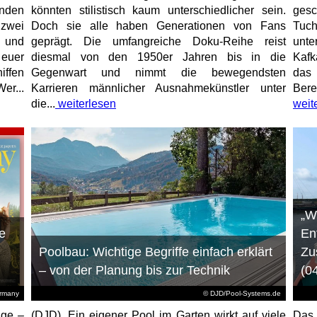
unden
könnten stilistisch kaum unterschiedlicher sein.
gesc
 zwei
Doch sie alle haben Generationen von Fans
Tuch
e und
geprägt. Die umfangreiche Doku-Reihe reist
unt
 euer
diesmal von den 1950er Jahren bis in die
Kafk
iffen
Gegenwart und nimmt die bewegendsten
das 
er...
Karrieren männlicher Ausnahmekünstler unter
Bere
die...
weiterlesen
weit
„W
e
En
Poolbau: Wichtige Begriffe einfach erklärt
Zu
– von der Planung bis zur Technik
(0
ermany
© DJD/Pool-Systems.de
age –
(DJD). Ein eigener Pool im Garten wirkt auf viele
Das