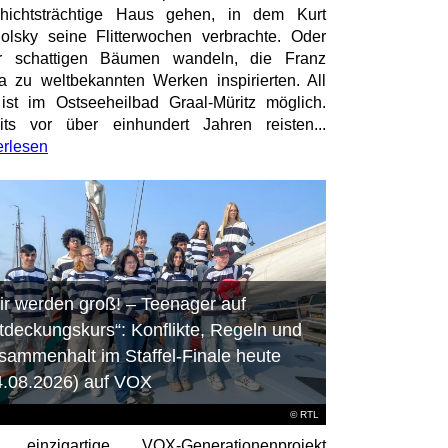
hichtsträchtige Haus gehen, in dem Kurt
olsky seine Flitterwochen verbrachte. Oder
er schattigen Bäumen wandeln, die Franz
a zu weltbekannten Werken inspirierten. All
ist im Ostseeheilbad Graal-Müritz möglich.
its vor über einhundert Jahren reisten...
erlesen
ir werden groß! – Teenager auf
tdeckungskurs“: Konflikte, Regeln und
sammenhalt im Staffel-Finale heute
4.08.2026) auf VOX
©
RTL
 einzigartige VOX-Generationenprojekt