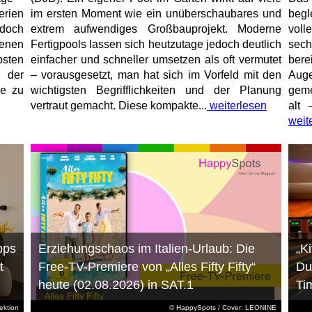
erien
im ersten Moment wie ein unüberschaubares und
begl
jedoch
extrem aufwendiges Großbauprojekt. Moderne
voll
enen
Fertigpools lassen sich heutzutage jedoch deutlich
sec
sten
einfacher und schneller umsetzen als oft vermutet
bere
 der
– vorausgesetzt, man hat sich im Vorfeld mit den
Aug
ne zu
wichtigsten Begrifflichkeiten und der Planung
geme
vertraut gemacht. Diese kompakte...
weiterlesen
alt 
weit
pps
Erziehungschaos im Italien-Urlaub: Die
„K
t
Free-TV-Premiere von „Alles Fifty Fifty“
Du
heute (02.08.2026) in SAT.1
Ti
ktion
© HappySpots / Cover: LEONINE