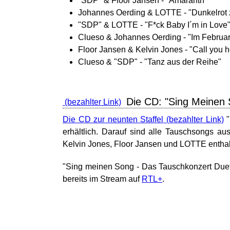
"SDP" & Floor Jansen - "Amaranth"
Johannes Oerding & LOTTE - "Dunkelrot 
"SDP" & LOTTE - "F*ck Baby I´m in Love
Clueso & Johannes Oerding - "Im Februar
Floor Jansen & Kelvin Jones - "Call you 
Clueso & "SDP" - "Tanz aus der Reihe"
Die CD: "Sing Meinen 
Die CD zur neunten Staffel
"
erhältlich. Darauf sind alle Tauschsongs a
Kelvin Jones, Floor Jansen und LOTTE enthal
"Sing meinen Song - Das Tauschkonzert Duet
bereits im Stream auf
RTL+
.