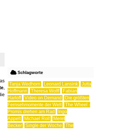
Schlagworte
Das
Tanja Wedhorn
Leonard Lansink
Jutta
te
,
Hoffmann
Theresa Wolff
Fabian
die
Harloff
Video on Demand
Die größten
Fernsehmomente der Welt
The Wheel -
Promis drehen am Rad
Ingo
Appelt
Michael Roll
Meret
Becker
Single der Woche
The