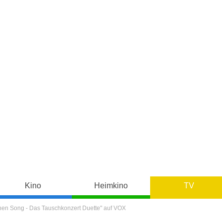
Kino
Heimkino
TV
inen Song - Das Tauschkonzert Duette" auf VOX