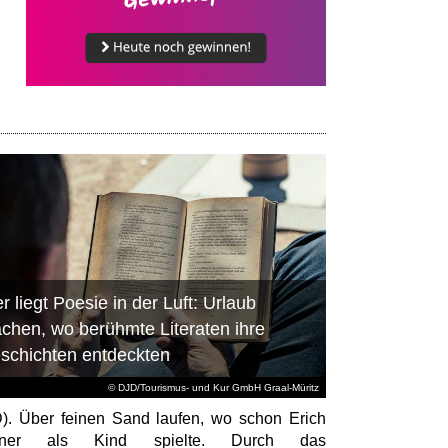
r liegt Poesie in der Luft: Urlaub
chen, wo berühmte Literaten ihre
schichten entdeckten
© DJD/Tourismus- und Kur GmbH Graal-Müritz
). Über feinen Sand laufen, wo schon Erich
tner als Kind spielte. Durch das