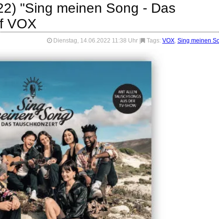
22) "Sing meinen Song - Das
uf VOX
Dienstag, 14.06.2022 11:38 Uhr
|
Tags:
VOX
,
Sing meinen S