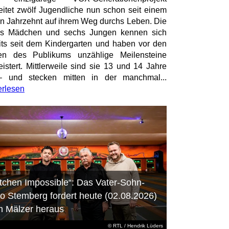
eitet zwölf Jugendliche nun schon seit einem
en Jahrzehnt auf ihrem Weg durchs Leben. Die
hs Mädchen und sechs Jungen kennen sich
its seit dem Kindergarten und haben vor den
en des Publikums unzählige Meilensteine
istert. Mittlerweile sind sie 13 und 14 Jahre
– und stecken mitten in der manchmal...
erlesen
itchen Impossible“: Das Vater-Sohn-
o Stemberg fordert heute (02.08.2026)
m Mälzer heraus
©
RTL
/ Hendrik Lüders