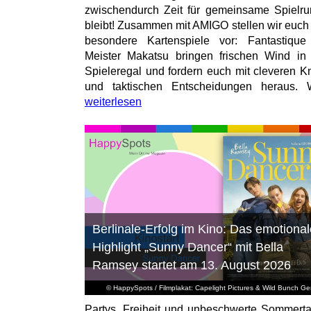
zwischendurch Zeit für gemeinsame Spielr
bleibt! Zusammen mit AMIGO stellen wir euch
besondere Kartenspiele vor: Fantastiqu
Meister Makatsu bringen frischen Wind in
Spieleregal und fordern euch mit cleveren Kn
und taktischen Entscheidungen heraus. W
weiterlesen
Berlinale-Erfolg im Kino: Das emotional
Highlight „Sunny Dancer“ mit Bella
Ramsey startet am 13. August 2026
© HappySpots / Filmplakat: Capelight Pictures & Wild Bunch G
Partys, Freiheit und unbeschwerte Sommert