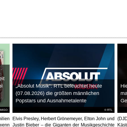
it
el
„Absolut Musik“: RTL beleuchtet heute
Hie
(07.08.2026) die größten männlichen
ma
Popstars und Ausnahmetalente
Ge
AMIGO
©
RTL
ilien
Elvis Presley, Herbert Grönemeyer, Elton John und
(DJD
 wenn
Justin Bieber – die Giganten der Musikgeschichte
Käs