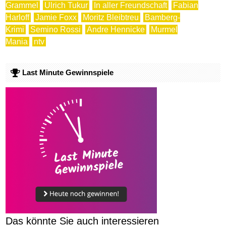
Grammel
Ulrich Tukur
In aller Freundschaft
Fabian
Harloff
Jamie Foxx
Moritz Bleibtreu
Bamberg-
Krimi
Semino Rossi
Andre Hennicke
Murmel
Mania
ntv
Last Minute Gewinnspiele
Das könnte Sie auch interessieren