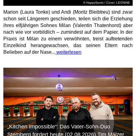
© HappySpots / Cover: LEONINE
Marion (Laura Tonke) und Andi (Moritz Bleibtreu) sind zwar
schon seit Längerem geschieden, teilen sich die Erziehung
ihres elfjährigen Sohnes Milan (Valentin Thatenhorst) aber
nach wie vor vorbildlich – zumindest auf dem Papier. In der
Praxis ist Milan zu einem verwöhnten, treist auftretenden
Einzelkind herangewachsen, das seinen Eltern nach
Belieben auf der Nase...
weiterlesen
„Kitchen Impossible“: Das Vater-Sohn-Duo
Stemberg fordert heute (02.08.2026) Tim Mälzer