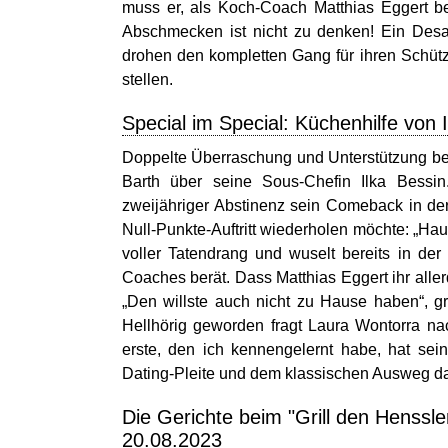
muss er, als Koch-Coach Matthias Eggert be
Abschmecken ist nicht zu denken! Ein Desa
drohen den kompletten Gang für ihren Schützl
stellen.
Special im Special: Küchenhilfe von 
Doppelte Überraschung und Unterstützung beim
Barth über seine Sous-Chefin Ilka Bessin
zweijähriger Abstinenz sein Comeback in de
Null-Punkte-Auftritt wiederholen möchte: „Hau
voller Tatendrang und wuselt bereits in de
Coaches berät. Dass Matthias Eggert ihr alle
„Den willste auch nicht zu Hause haben“, g
Hellhörig geworden fragt Laura Wontorra na
erste, den ich kennengelernt habe, hat sein
Dating-Pleite und dem klassischen Ausweg dar
Die Gerichte beim "Grill den Henssl
20.08.2023