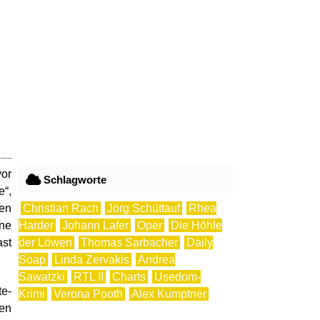
vor
Schlagworte
e“,
nen
Christian Rach
Jörg Schüttauf
Rhea
ine
Harder
Johann Lafer
Oper
Die Höhle
ast
der Löwen
Thomas Sarbacher
Daily
Soap
Linda Zervakis
Andrea
Sawatzki
RTL II
Charts
Usedom-
te-
Krimi
Verona Pooth
Alex Kumptner
gen