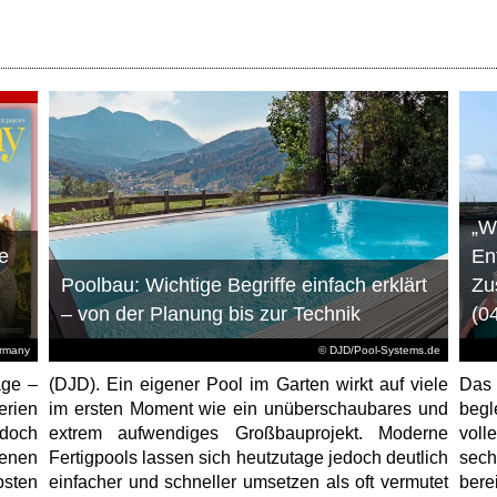
„W
e
En
Poolbau: Wichtige Begriffe einfach erklärt
Zu
– von der Planung bis zur Technik
(0
ermany
© DJD/Pool-Systems.de
age –
(DJD). Ein eigener Pool im Garten wirkt auf viele
Das
erien
im ersten Moment wie ein unüberschaubares und
begl
jedoch
extrem aufwendiges Großbauprojekt. Moderne
voll
enen
Fertigpools lassen sich heutzutage jedoch deutlich
sec
sten
einfacher und schneller umsetzen als oft vermutet
bere