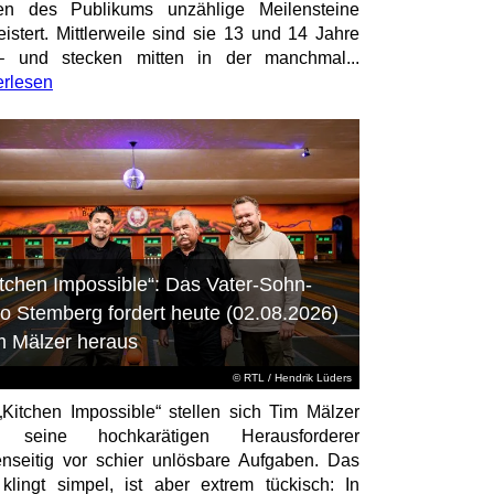
en des Publikums unzählige Meilensteine
istert. Mittlerweile sind sie 13 und 14 Jahre
– und stecken mitten in der manchmal...
erlesen
itchen Impossible“: Das Vater-Sohn-
o Stemberg fordert heute (02.08.2026)
m Mälzer heraus
©
RTL
/ Hendrik Lüders
„Kitchen Impossible“ stellen sich Tim Mälzer
 seine hochkarätigen Herausforderer
nseitig vor schier unlösbare Aufgaben. Das
 klingt simpel, ist aber extrem tückisch: In