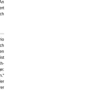
 An
ert
sch
rio
ch
ren
ist
ch-
ge:
n.“
der
rer