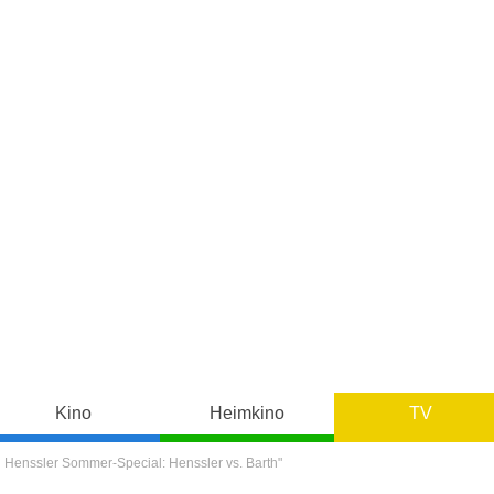
Kino
Heimkino
TV
n Henssler Sommer-Special: Henssler vs. Barth"