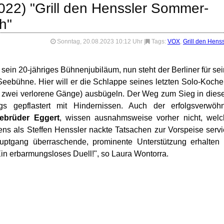
022) "Grill den Henssler Sommer-
h"
Sonntag, 20.08.2023 10:12 Uhr
|
Tags:
VOX
,
Grill den Henss
r sein 20-jähriges Bühnenjubiläum, nun steht der Berliner für se
Seebühne. Hier will er die Schlappe seines letzten Solo-Koch
 zwei verlorene Gänge) ausbügeln. Der Weg zum Sieg in die
gs gepflastert mit Hindernissen. Auch der erfolgsverwöhn
ebrüder Eggert
, wissen ausnahmsweise vorher nicht, welc
ens als Steffen Henssler nackte Tatsachen zur Vorspeise servi
ptgang überraschende, prominente Unterstützung erhalten 
Ein erbarmungsloses Duell!", so Laura Wontorra.