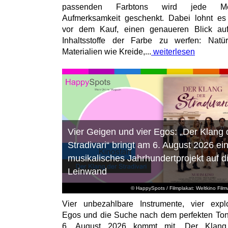
passenden Farbtons wird jede M
Aufmerksamkeit geschenkt. Dabei lohnt es
vor dem Kauf, einen genaueren Blick au
Inhaltsstoffe der Farbe zu werfen: Natür
Materialien wie Kreide,...
weiterlesen
Vier Geigen und vier Egos: „Der Klang 
Stradivari“ bringt am 6. August 2026 ei
musikalisches Jahrhundertprojekt auf d
Leinwand
© HappySpots / Filmplakat: Weltkino Filmv
Vier unbezahlbare Instrumente, vier expl
Egos und die Suche nach dem perfekten To
6. August 2026 kommt mit „Der Klang