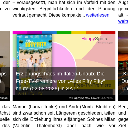
 der
– vorausgesetzt, man hat sich im Vorfeld mit den
Aug
ne zu
wichtigsten Begrifflichkeiten und der Planung
geme
vertraut gemacht. Diese kompakte...
weiterlesen
alt 
weit
pps
Erziehungschaos im Italien-Urlaub: Die
„K
t
Free-TV-Premiere von „Alles Fifty Fifty“
Du
heute (02.08.2026) in SAT.1
Ti
ktion
© HappySpots / Cover: LEONINE
r das
Marion (Laura Tonke) und Andi (Moritz Bleibtreu)
Bei 
chst
sind zwar schon seit Längerem geschieden, teilen
und
elle
sich die Erziehung ihres elfjährigen Sohnes Milan
gege
 des
(Valentin Thatenhorst) aber nach wie vor
Ziel