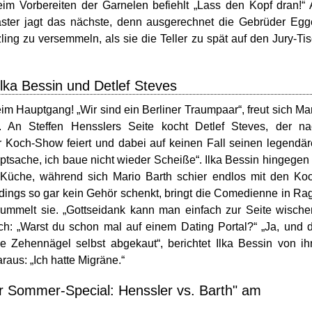
im Vorbereiten der Garnelen befiehlt „Lass den Kopf dran!“
ster jagt das nächste, denn ausgerechnet die Gebrüder Egg
ing zu versemmeln, als sie die Teller zu spät auf den Jury-Ti
Ilka Bessin und Detlef Steves
 Hauptgang! „Wir sind ein Berliner Traumpaar“, freut sich Ma
. An Steffen Hensslers Seite kocht Detlef Steves, der na
r Koch-Show feiert und dabei auf keinen Fall seinen legendä
ptsache, ich baue nicht wieder Scheiße“. Ilka Bessin hingegen 
r Küche, während sich Mario Barth schier endlos mit den Ko
rdings so gar kein Gehör schenkt, bringt die Comedienne in Ra
rummelt sie. „Gottseidank kann man einfach zur Seite wische
ch: „Warst du schon mal auf einem Dating Portal?“ „Ja, und 
e Zehennägel selbst abgekaut“, berichtet Ilka Bessin von ih
aus: „Ich hatte Migräne.“
er Sommer-Special: Henssler vs. Barth" am