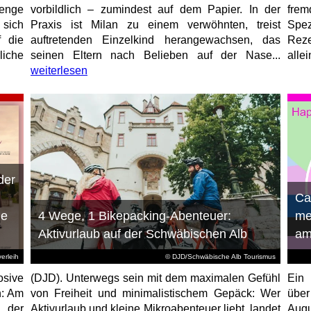
enge
vorbildlich – zumindest auf dem Papier. In der
fre
 sich
Praxis ist Milan zu einem verwöhnten, treist
Spez
f die
auftretenden Einzelkind herangewachsen, das
Reze
liche
seinen Eltern nach Belieben auf der Nase...
allei
weiterlesen
der
n
Ca
ie
4 Wege, 1 Bikepacking-Abenteuer:
me
Aktivurlaub auf der Schwäbischen Alb
am
erleih
© DJD/Schwäbische Alb Tourismus
osive
(DJD). Unterwegs sein mit dem maximalen Gefühl
Ein 
n: Am
von Freiheit und minimalistischem Gepäck: Wer
über
 der
Aktivurlaub und kleine Mikroabenteuer liebt, landet
Augu