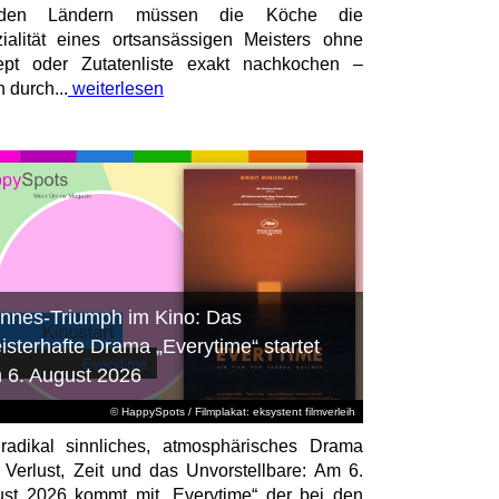
mden Ländern müssen die Köche die
ialität eines ortsansässigen Meisters ohne
pt oder Zutatenliste exakt nachkochen –
n durch...
weiterlesen
nnes-Triumph im Kino: Das
isterhafte Drama „Everytime“ startet
 6. August 2026
© HappySpots / Filmplakat: eksystent filmverleih
radikal sinnliches, atmosphärisches Drama
 Verlust, Zeit und das Unvorstellbare: Am 6.
st 2026 kommt mit „Everytime“ der bei den