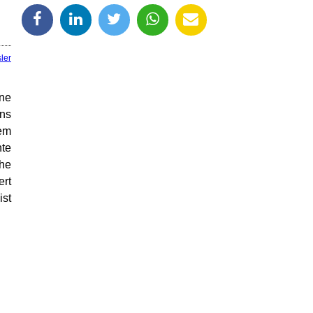
ler
ine
ens
sem
te
he
ert
ist