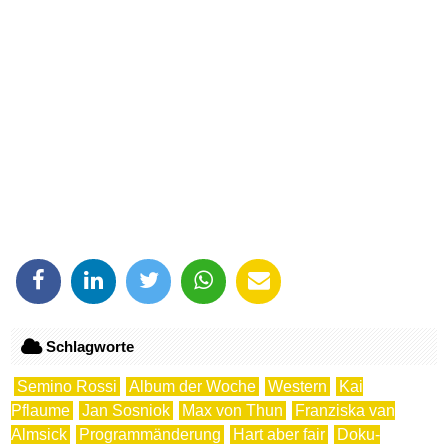
Schlagworte
Semino Rossi
Album der Woche
Western
Kai
Pflaume
Jan Sosniok
Max von Thun
Franziska van
Almsick
Programmänderung
Hart aber fair
Doku-