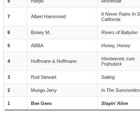
8
Harpo
Moviestar
It Never Rains In 
7
Albert Hammond
California
6
Boney M.
Rivers of Babylon
5
ABBA
Honey, Honey
Himbeereis zum
4
Hoffmann & Hoffmann
Frühstück
3
Rod Stewart
Sailing
2
Mungo Jerry
In The Summertim
1
Bee Gees
Stayin’ Alive