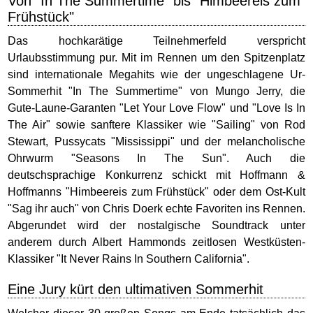
Von "In The Summertime" bis "Himbeereis zum
Frühstück"
Das hochkarätige Teilnehmerfeld verspricht
Urlaubsstimmung pur. Mit im Rennen um den Spitzenplatz
sind internationale Megahits wie der ungeschlagene Ur-
Sommerhit "In The Summertime" von Mungo Jerry, die
Gute-Laune-Garanten "Let Your Love Flow" und "Love Is In
The Air" sowie sanftere Klassiker wie "Sailing" von Rod
Stewart, Pussycats "Mississippi" und der melancholische
Ohrwurm "Seasons In The Sun". Auch die
deutschsprachige Konkurrenz schickt mit Hoffmann &
Hoffmanns "Himbeereis zum Frühstück" oder dem Ost-Kult
"Sag ihr auch" von Chris Doerk echte Favoriten ins Rennen.
Abgerundet wird der nostalgische Soundtrack unter
anderem durch Albert Hammonds zeitlosen Westküsten-
Klassiker "It Never Rains In Southern California".
Eine Jury kürt den ultimativen Sommerhit