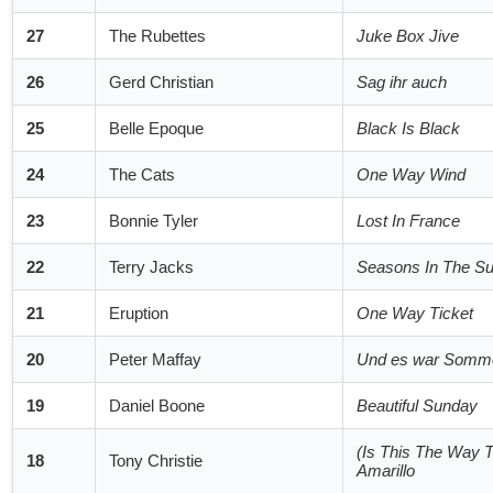
27
The Rubettes
Juke Box Jive
26
Gerd Christian
Sag ihr auch
25
Belle Epoque
Black Is Black
24
The Cats
One Way Wind
23
Bonnie Tyler
Lost In France
22
Terry Jacks
Seasons In The S
21
Eruption
One Way Ticket
20
Peter Maffay
Und es war Somm
19
Daniel Boone
Beautiful Sunday
(Is This The Way T
18
Tony Christie
Amarillo