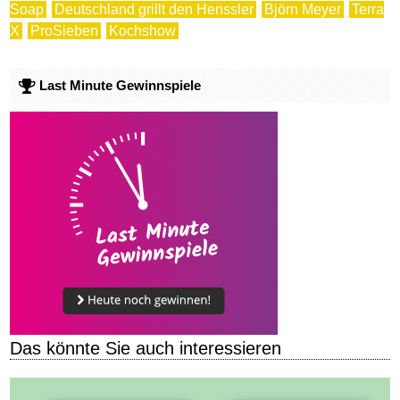
Soap
Deutschland grillt den Henssler
Björn Meyer
Terra
X
ProSieben
Kochshow
Last Minute Gewinnspiele
Das könnte Sie auch interessieren