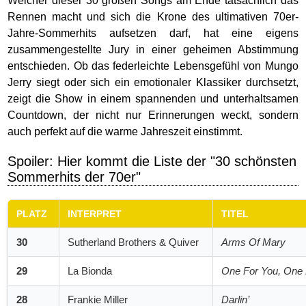
Welcher dieser 30 großen Songs am Ende tatsächlich das
Rennen macht und sich die Krone des ultimativen 70er-
Jahre-Sommerhits aufsetzen darf, hat eine eigens
zusammengestellte Jury in einer geheimen Abstimmung
entschieden. Ob das federleichte Lebensgefühl von Mungo
Jerry siegt oder sich ein emotionaler Klassiker durchsetzt,
zeigt die Show in einem spannenden und unterhaltsamen
Countdown, der nicht nur Erinnerungen weckt, sondern
auch perfekt auf die warme Jahreszeit einstimmt.
Spoiler: Hier kommt die Liste der "30 schönsten
Sommerhits der 70er"
PLATZ
INTERPRET
TITEL
30
Sutherland Brothers & Quiver
Arms Of Mary
29
La Bionda
One For You, One
28
Frankie Miller
Darlin’