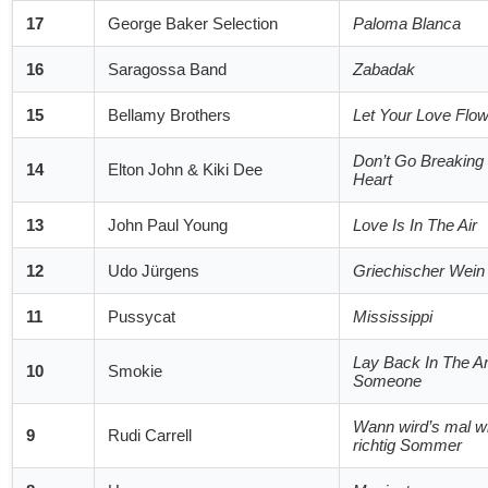
17
George Baker Selection
Paloma Blanca
16
Saragossa Band
Zabadak
15
Bellamy Brothers
Let Your Love Flo
Don’t Go Breaking
14
Elton John & Kiki Dee
Heart
13
John Paul Young
Love Is In The Air
12
Udo Jürgens
Griechischer Wein
11
Pussycat
Mississippi
Lay Back In The A
10
Smokie
Someone
Wann wird’s mal w
9
Rudi Carrell
richtig Sommer