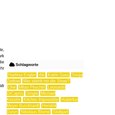
le,
ark
die
Schlagworte
hr
Hartmut Engler
rbb
Katrin Sass
Sonja
Zietlow
Wer stiehlt mir die Show?
 ab
One
Milan Peschel
Leonardo
DiCaprio
Single
Michael
Kessler
Kitchen Impossible
Hubertus
Meyer-Burckhardt
Hendrik
Duryn
Nikolaus Blome
Stuttgart