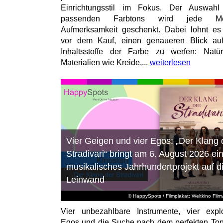
Einrichtungsstil im Fokus. Der Auswahl
passenden Farbtons wird jede M
Aufmerksamkeit geschenkt. Dabei lohnt es
vor dem Kauf, einen genaueren Blick au
Inhaltsstoffe der Farbe zu werfen: Natür
Materialien wie Kreide,...
weiterlesen
Vier Geigen und vier Egos: „Der Klang 
Stradivari“ bringt am 6. August 2026 ei
musikalisches Jahrhundertprojekt auf d
Leinwand
© HappySpots / Filmplakat: Weltkino Filmv
Vier unbezahlbare Instrumente, vier expl
Egos und die Suche nach dem perfekten To