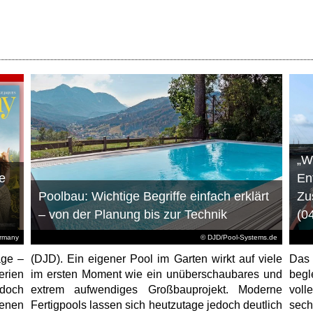
„W
e
En
Poolbau: Wichtige Begriffe einfach erklärt
Zu
– von der Planung bis zur Technik
(0
ermany
© DJD/Pool-Systems.de
age –
(DJD). Ein eigener Pool im Garten wirkt auf viele
Das
erien
im ersten Moment wie ein unüberschaubares und
begl
jedoch
extrem aufwendiges Großbauprojekt. Moderne
voll
enen
Fertigpools lassen sich heutzutage jedoch deutlich
sec