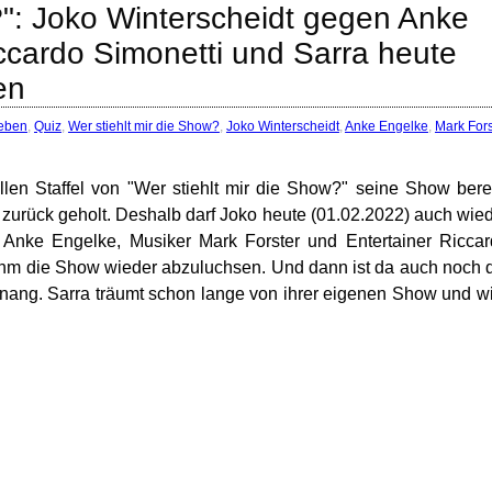
?": Joko Winterscheidt gegen Anke
ccardo Simonetti und Sarra heute
en
eben
,
Quiz
,
Wer stiehlt mir die Show?
,
Joko Winterscheidt
,
Anke Engelke
,
Mark Fors
llen Staffel von "Wer stiehlt mir die Show?" seine Show bere
zurück geholt. Deshalb darf Joko heute (01.02.2022) auch wie
 Anke Engelke, Musiker Mark Forster und Entertainer Ricca
 ihm die Show wieder abzuluchsen. Und dann ist da auch noch 
tnang. Sarra träumt schon lange von ihrer eigenen Show und w