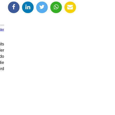
ter
its
der
rdo
die
ird