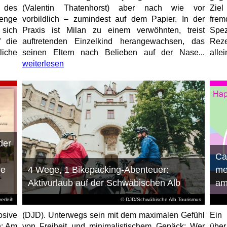
 des
(Valentin Thatenhorst) aber nach wie vor
Ziel
enge
vorbildlich – zumindest auf dem Papier. In der
fre
 sich
Praxis ist Milan zu einem verwöhnten, treist
Spez
f die
auftretenden Einzelkind herangewachsen, das
Reze
liche
seinen Eltern nach Belieben auf der Nase...
allei
weiterlesen
der
n
Ca
ie
4 Wege, 1 Bikepacking-Abenteuer:
me
Aktivurlaub auf der Schwäbischen Alb
am
erleih
© DJD/Schwäbische Alb Tourismus
osive
(DJD). Unterwegs sein mit dem maximalen Gefühl
Ein 
n: Am
von Freiheit und minimalistischem Gepäck: Wer
über