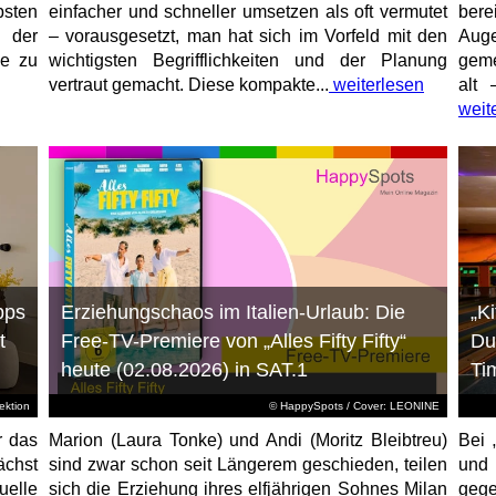
sten
einfacher und schneller umsetzen als oft vermutet
bere
 der
– vorausgesetzt, man hat sich im Vorfeld mit den
Aug
ne zu
wichtigsten Begrifflichkeiten und der Planung
geme
vertraut gemacht. Diese kompakte...
weiterlesen
alt 
weit
pps
Erziehungschaos im Italien-Urlaub: Die
„K
t
Free-TV-Premiere von „Alles Fifty Fifty“
Du
heute (02.08.2026) in SAT.1
Ti
ktion
© HappySpots / Cover: LEONINE
r das
Marion (Laura Tonke) und Andi (Moritz Bleibtreu)
Bei 
chst
sind zwar schon seit Längerem geschieden, teilen
und
elle
sich die Erziehung ihres elfjährigen Sohnes Milan
gege