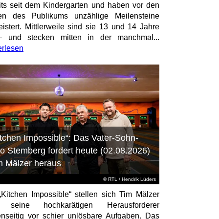
its seit dem Kindergarten und haben vor den
en des Publikums unzählige Meilensteine
istert. Mittlerweile sind sie 13 und 14 Jahre
– und stecken mitten in der manchmal...
erlesen
itchen Impossible“: Das Vater-Sohn-
o Stemberg fordert heute (02.08.2026)
m Mälzer heraus
©
RTL
/ Hendrik Lüders
„Kitchen Impossible“ stellen sich Tim Mälzer
 seine hochkarätigen Herausforderer
nseitig vor schier unlösbare Aufgaben. Das