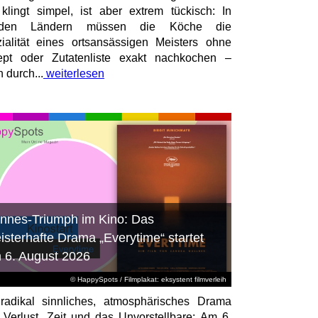
 klingt simpel, ist aber extrem tückisch: In
mden Ländern müssen die Köche die
ialität eines ortsansässigen Meisters ohne
pt oder Zutatenliste exakt nachkochen –
n durch...
weiterlesen
nnes-Triumph im Kino: Das
isterhafte Drama „Everytime“ startet
 6. August 2026
© HappySpots / Filmplakat: eksystent filmverleih
radikal sinnliches, atmosphärisches Drama
 Verlust, Zeit und das Unvorstellbare: Am 6.