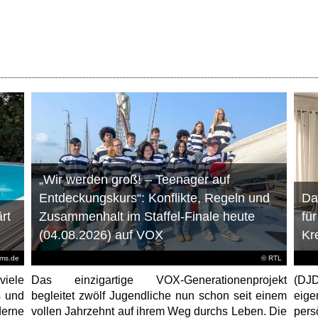
„Wir werden groß! – Teenager auf
Entdeckungskurs“: Konflikte, Regeln und
Da
rt
Zusammenhalt im Staffel-Finale heute
fü
(04.08.2026) auf VOX
Kr
ems.de
©
RTL
viele
Das einzigartige VOX-Generationenprojekt
(DJD
s und
begleitet zwölf Jugendliche nun schon seit einem
eig
erne
vollen Jahrzehnt auf ihrem Weg durchs Leben. Die
per