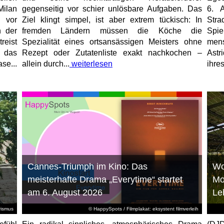
Milan
gegenseitig vor schier unlösbare Aufgaben. Das
6. 
 vor
Ziel klingt simpel, ist aber extrem tückisch: In
Stra
n der
fremden Ländern müssen die Köche die
Spi
reist
Spezialität eines ortsansässigen Meisters ohne
mens
, das
Rezept oder Zutatenliste exakt nachkochen –
Astr
se...
allein durch...
weiterlesen
ihres
Cannes-Triumph im Kino: Das
Wo
meisterhafte Drama „Everytime“ startet
Mo
am 6. August 2026
Le
rismus
© HappySpots / Filmplakat: eksystent filmverleih