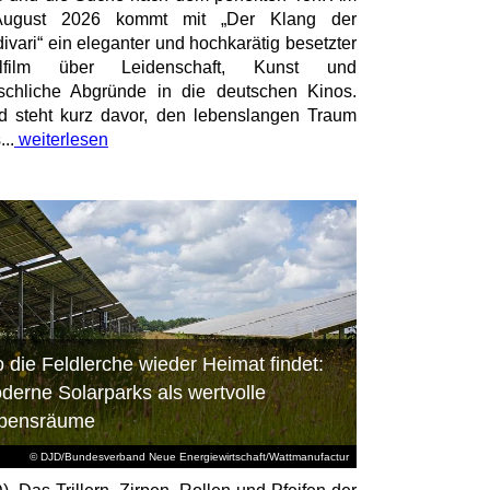
August 2026 kommt mit „Der Klang der
divari“ ein eleganter und hochkarätig besetzter
elfilm über Leidenschaft, Kunst und
chliche Abgründe in die deutschen Kinos.
id steht kurz davor, den lebenslangen Traum
...
weiterlesen
 die Feldlerche wieder Heimat findet:
derne Solarparks als wertvolle
bensräume
© DJD/Bundesverband Neue Energiewirtschaft/Wattmanufactur