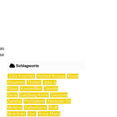
das
se
Schlagworte
Julia Koschitz
Herbert Knaup
Klaus
Wowereit
Thriller
Joko &
Klaas
Konzertfilm
Jasmin
Gerat
Salzburg-Krimi
Giovanni
Zarrella
ProSieben
Tierärztin Dr.
Mertens
Ballermann
Ruth
Moschner
sixx
Anna-Maria