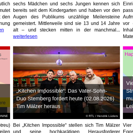
tlich
sechs Mädchen und sechs Jungen kennen sich
Ein
mutet
bereits seit dem Kindergarten und haben vor den
pas
t den
Augen des Publikums unzählige Meilensteine
Aufm
anung
gemeistert. Mittlerweile sind sie 13 und 14 Jahre
vor 
en
alt – und stecken mitten in der manchmal...
Inha
weiterlesen
Mater
Vi
„Kitchen Impossible“: Das Vater-Sohn-
St
Duo Stemberg fordert heute (02.08.2026)
mu
Tim Mälzer heraus
Le
EONINE
©
RTL
/ Hendrik Lüders
treu)
Bei „Kitchen Impossible“ stellen sich Tim Mälzer
Vier
eilen
und seine hochkarätigen Herausforderer
Egos