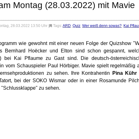
am Montag (28.03.2022) mit Mavie
ntag, 28.03.2022 13:50 Uhr
|
Tags:
ARD
,
Quiz
,
Wer weiß denn sowas?
,
Kai Pfla
ogramm wie gewohnt mit einer neuen Folge der Quizshow "W
s Bernhard Hoëcker und Elton sind schon gespannt, welc
) bei Kai Pflaume zu Gast sind. Die deutsch-österreichis
lin vom Schauspieler Paul Hörbiger. Mavie spielt regelmäßig
Fernsehproduktionen zu sehen. Ihre Kontrahentin
Pina Kühr
 Tatort, bei der SOKO Wismar oder in einer Rosamunde Pilc
e "Schlussklappe" zu sehen.