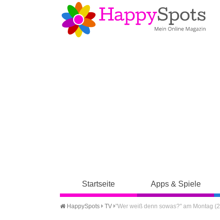
Startseite
Apps & Spiele
HappySpots
TV
"Wer weiß denn sowas?" am Montag (28