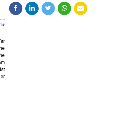
ume
er
he
che
 am
ist
her