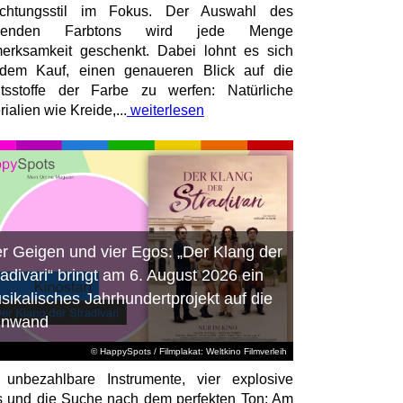
richtungsstil im Fokus. Der Auswahl des
senden Farbtons wird jede Menge
erksamkeit geschenkt. Dabei lohnt es sich
dem Kauf, einen genaueren Blick auf die
ltsstoffe der Farbe zu werfen: Natürliche
ialien wie Kreide,...
weiterlesen
er Geigen und vier Egos: „Der Klang der
radivari“ bringt am 6. August 2026 ein
sikalisches Jahrhundertprojekt auf die
inwand
© HappySpots / Filmplakat: Weltkino Filmverleih
 unbezahlbare Instrumente, vier explosive
 und die Suche nach dem perfekten Ton: Am