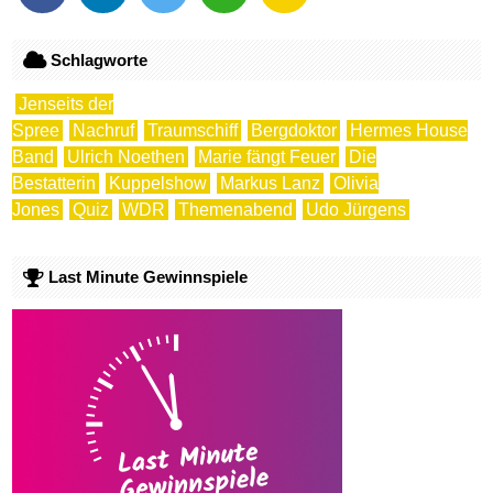
Schlagworte
Jenseits der
Spree
Nachruf
Traumschiff
Bergdoktor
Hermes House
Band
Ulrich Noethen
Marie fängt Feuer
Die
Bestatterin
Kuppelshow
Markus Lanz
Olivia
Jones
Quiz
WDR
Themenabend
Udo Jürgens
Last Minute Gewinnspiele