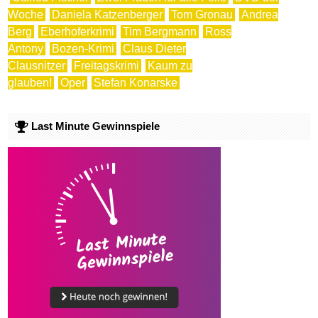
Woche
Daniela Katzenberger
Tom Gronau
Andrea
Berg
Eberhoferkrimi
Tim Bergmann
Ross
Antony
Bozen-Krimi
Claus Dieter
Clausnitzer
Freitagskrimi
Kaum zu
glauben!
Oper
Stefan Konarske
Last Minute Gewinnspiele