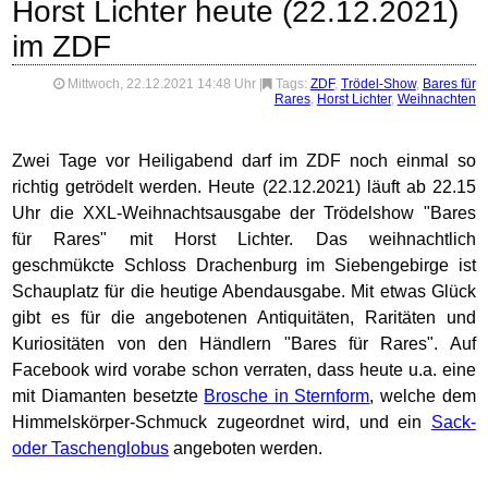
Horst Lichter heute (22.12.2021)
im ZDF
Mittwoch, 22.12.2021 14:48 Uhr
|
Tags:
ZDF
,
Trödel-Show
,
Bares für
Rares
,
Horst Lichter
,
Weihnachten
Zwei Tage vor Heiligabend darf im ZDF noch einmal so
richtig getrödelt werden. Heute (22.12.2021) läuft ab 22.15
Uhr die XXL-Weihnachtsausgabe der Trödelshow "Bares
für Rares" mit Horst Lichter. Das weihnachtlich
geschmükcte Schloss Drachenburg im Siebengebirge ist
Schauplatz für die heutige Abendausgabe. Mit etwas Glück
gibt es für die angebotenen Antiquitäten, Raritäten und
Kuriositäten von den Händlern "Bares für Rares". Auf
Facebook wird vorabe schon verraten, dass heute u.a. eine
mit Diamanten besetzte
Brosche in Sternform
, welche dem
Himmelskörper-Schmuck zugeordnet wird, und ein
Sack-
oder Taschenglobus
angeboten werden.