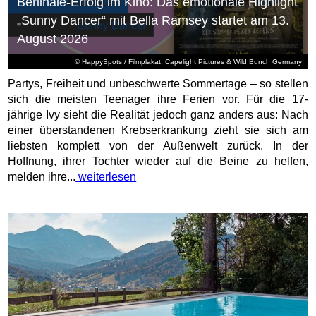
Berlinale-Erfolg im Kino: Das emotionale Highlight
„Sunny Dancer“ mit Bella Ramsey startet am 13.
August 2026
© HappySpots / Filmplakat: Capelight Pictures & Wild Bunch Germany
Partys, Freiheit und unbeschwerte Sommertage – so stellen
sich die meisten Teenager ihre Ferien vor. Für die 17-
jährige Ivy sieht die Realität jedoch ganz anders aus: Nach
einer überstandenen Krebserkrankung zieht sie sich am
liebsten komplett von der Außenwelt zurück. In der
Hoffnung, ihrer Tochter wieder auf die Beine zu helfen,
melden ihre...
weiterlesen