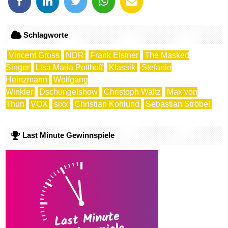
Schlagworte
Vincent Gross
NDR
Frank Elstner
The Masked
Singer
Lisa Maria Potthoff
Klassik
Stefanie
Heinzmann
Wolfgang
Winkler
Dschungelshow
Christoph Waltz
Max von
Thun
VOX
sixx
Christian Kohlund
Sebastian Ströbel
Last Minute Gewinnspiele