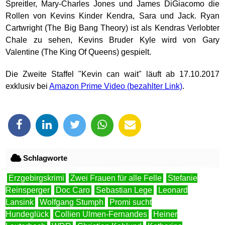
Spreitler, Mary-Charles Jones und James DiGiacomo die
Rollen von Kevins Kinder Kendra, Sara und Jack. Ryan
Cartwright (The Big Bang Theory) ist als Kendras Verlobter
Chale zu sehen, Kevins Bruder Kyle wird von Gary
Valentine (The King Of Queens) gespielt.
Die Zweite Staffel "Kevin can wait" läuft ab 17.10.2017
exklusiv bei
Amazon Prime Video
.
Schlagworte
Erzgebirgskrimi
Zwei Frauen für alle Felle
Stefanie
Reinsperger
Doc Caro
Sebastian Lege
Leonard
Lansink
Wolfgang Stumph
Promi sucht
Hundeglück
Collien Ulmen-Fernandes
Heiner