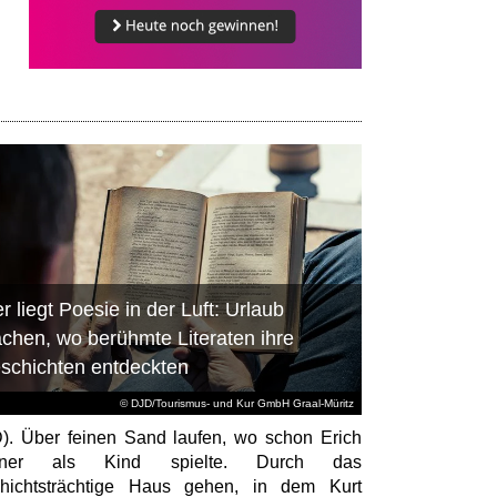
r liegt Poesie in der Luft: Urlaub
chen, wo berühmte Literaten ihre
schichten entdeckten
© DJD/Tourismus- und Kur GmbH Graal-Müritz
). Über feinen Sand laufen, wo schon Erich
tner als Kind spielte. Durch das
hichtsträchtige Haus gehen, in dem Kurt