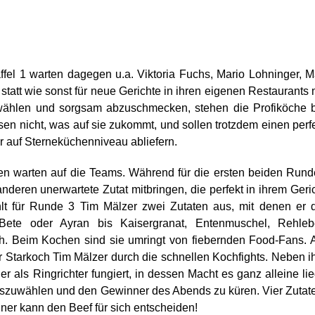
fel 1 warten dagegen u.a. Viktoria Fuchs, Mario Lohninger, 
tatt wie sonst für neue Gerichte in ihren eigenen Restaurants 
ählen und sorgsam abzuschmecken, stehen die Profiköche b
sen nicht, was auf sie zukommt, und sollen trotzdem einen perf
er auf Sterneküchenniveau abliefern.
den warten auf die Teams. Während für die ersten beiden Run
anderen unerwartete Zutat mitbringen, die perfekt in ihrem Geri
lt für Runde 3 Tim Mälzer zwei Zutaten aus, mit denen er 
Bete oder Ayran bis Kaisergranat, Entenmuschel, Rehlebe
. Beim Kochen sind sie umringt von fiebernden Food-Fans. 
 Starkoch Tim Mälzer durch die schnellen Kochfights. Neben 
r als Ringrichter fungiert, in dessen Macht es ganz alleine lie
uszuwählen und den Gewinner des Abends zu küren. Vier Zutat
er kann den Beef für sich entscheiden!