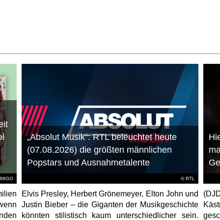
it
el
„Absolut Musik“: RTL beleuchtet heute
Hie
(07.08.2026) die größten männlichen
ma
Popstars und Ausnahmetalente
Ge
AMIGO
©
RTL
ilien
Elvis Presley, Herbert Grönemeyer, Elton John und
(DJD
 wenn
Justin Bieber – die Giganten der Musikgeschichte
Käs
unden
könnten stilistisch kaum unterschiedlicher sein.
gesc