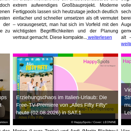
jedoch
extrem aufwendiges Großbauprojekt. Moderne
voll
enen
Fertigpools lassen sich heutzutage jedoch deutlich
sec
sten
einfacher und schneller umsetzen als oft vermutet
bere
 der
– vorausgesetzt, man hat sich im Vorfeld mit den
Aug
ne zu
wichtigsten Begrifflichkeiten und der Planung
geme
vertraut gemacht. Diese kompakte...
weiterlesen
alt 
weit
Vi
pps
Erziehungschaos im Italien-Urlaub: Die
St
t
Free-TV-Premiere von „Alles Fifty Fifty“
mu
heute (02.08.2026) in SAT.1
Le
ktion
© HappySpots / Cover: LEONINE