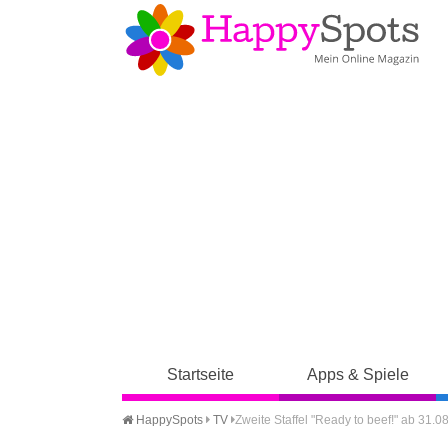
Startseite
Apps & Spiele
HappySpots
TV
Zweite Staffel "Ready to beef!" ab 31.