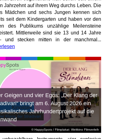
en Jahrzehnt auf ihrem Weg durchs Leben. Die
hs Mädchen und sechs Jungen kennen sich
its seit dem Kindergarten und haben vor den
en des Publikums unzählige Meilensteine
istert. Mittlerweile sind sie 13 und 14 Jahre
– und stecken mitten in der manchmal...
erlesen
er Geigen und vier Egos: „Der Klang der
radivari“ bringt am 6. August 2026 ein
sikalisches Jahrhundertprojekt auf die
inwand
© HappySpots / Filmplakat: Weltkino Filmverleih