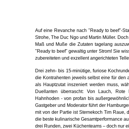
Auf eine Revanche nach "Ready to beef"-Staf
Strohe, The Duc Ngo und Martin Müller. Doch s
Maß und Muße die Zutaten tagelang auszuw
"Ready to beef" gewaltig unter Strom! Sie wis
zubereiteten und exzellent angerichteten Tell
Drei zehn- bis 15-minütige, furiose Kochrun
die Kontrahenten jeweils selbst eine für den 
als Hauptzutat inszeniert werden muss, wäh
Duellanten überrascht: Von Lauch, Rote 
Hahnhoden - von profan bis außergewöhnlich
Gastgeber und Moderator führt der Hamburger
mit von der Partie ist Sternekoch Tim Raue, de
die beste kulinarische Gesamtperformance a
drei Runden, zwei Küchenteams – doch nur ein