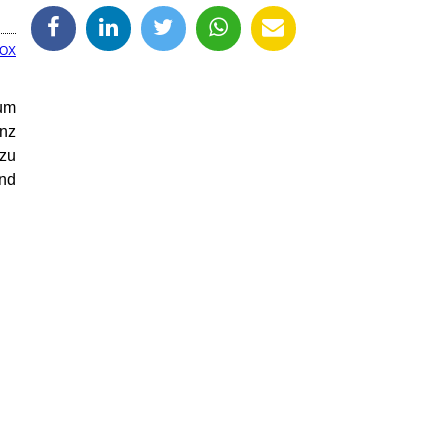
OX
zum
nz
 zu
und