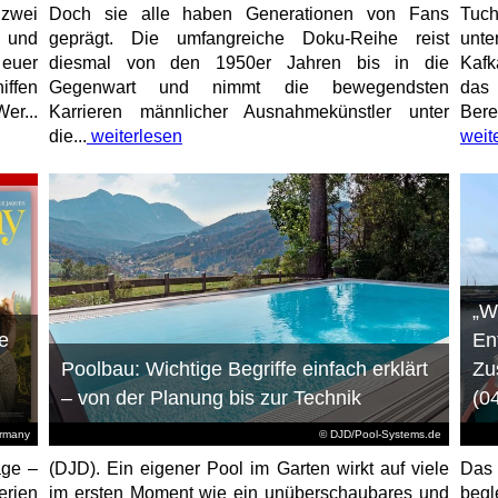
 zwei
Doch sie alle haben Generationen von Fans
Tuch
e und
geprägt. Die umfangreiche Doku-Reihe reist
unt
 euer
diesmal von den 1950er Jahren bis in die
Kafk
iffen
Gegenwart und nimmt die bewegendsten
das 
er...
Karrieren männlicher Ausnahmekünstler unter
Bere
die...
weiterlesen
weit
„W
e
En
Poolbau: Wichtige Begriffe einfach erklärt
Zu
– von der Planung bis zur Technik
(0
ermany
© DJD/Pool-Systems.de
age –
(DJD). Ein eigener Pool im Garten wirkt auf viele
Das
erien
im ersten Moment wie ein unüberschaubares und
begl