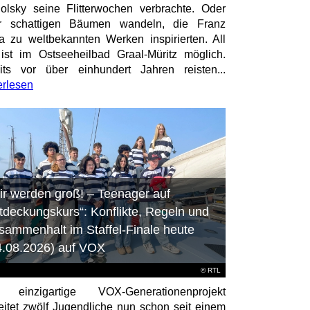
olsky seine Flitterwochen verbrachte. Oder
er schattigen Bäumen wandeln, die Franz
a zu weltbekannten Werken inspirierten. All
ist im Ostseeheilbad Graal-Müritz möglich.
its vor über einhundert Jahren reisten...
erlesen
ir werden groß! – Teenager auf
tdeckungskurs“: Konflikte, Regeln und
sammenhalt im Staffel-Finale heute
4.08.2026) auf VOX
©
RTL
 einzigartige VOX-Generationenprojekt
eitet zwölf Jugendliche nun schon seit einem