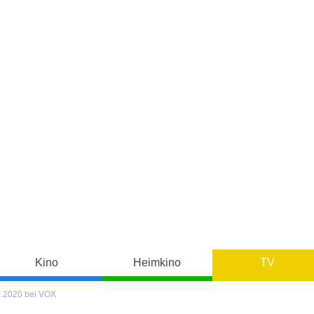
Kino
Heimkino
TV
08.2020 bei VOX