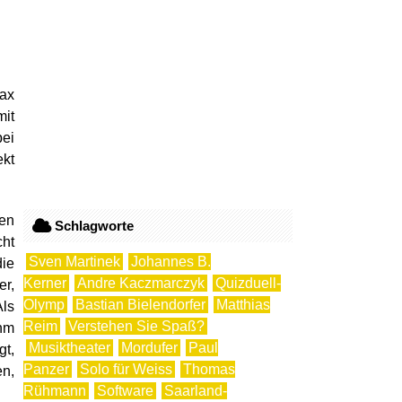
Max
mit
ei
ekt
den
Schlagworte
cht
Sven Martinek
Johannes B.
die
Kerner
Andre Kaczmarczyk
Quizduell-
r,
Olymp
Bastian Bielendorfer
Matthias
Als
Reim
Verstehen Sie Spaß?
ihm
Musiktheater
Mordufer
Paul
gt,
Panzer
Solo für Weiss
Thomas
en,
Rühmann
Software
Saarland-