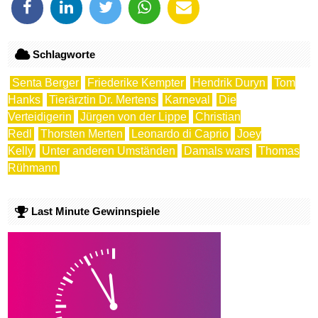
Schlagworte
Senta Berger
Friederike Kempter
Hendrik Duryn
Tom
Hanks
Tierärztin Dr. Mertens
Karneval
Die
Verteidigerin
Jürgen von der Lippe
Christian
Redl
Thorsten Merten
Leonardo di Caprio
Joey
Kelly
Unter anderen Umständen
Damals wars
Thomas
Rühmann
Last Minute Gewinnspiele