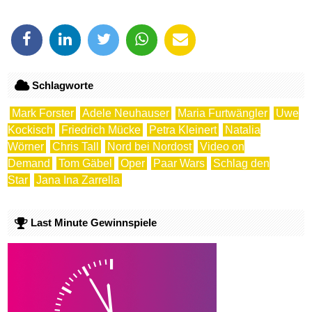
Schlagworte
Mark Forster
Adele Neuhauser
Maria Furtwängler
Uwe
Kockisch
Friedrich Mücke
Petra Kleinert
Natalia
Wörner
Chris Tall
Nord bei Nordost
Video on
Demand
Tom Gäbel
Oper
Paar Wars
Schlag den
Star
Jana Ina Zarrella
Last Minute Gewinnspiele