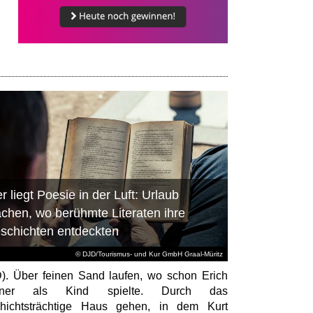
r liegt Poesie in der Luft: Urlaub
chen, wo berühmte Literaten ihre
schichten entdeckten
© DJD/Tourismus- und Kur GmbH Graal-Müritz
). Über feinen Sand laufen, wo schon Erich
tner als Kind spielte. Durch das
hichtsträchtige Haus gehen, in dem Kurt