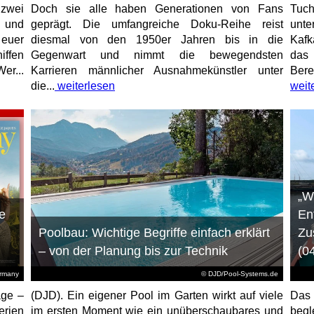
 zwei
Doch sie alle haben Generationen von Fans
Tuch
e und
geprägt. Die umfangreiche Doku-Reihe reist
unt
 euer
diesmal von den 1950er Jahren bis in die
Kafk
iffen
Gegenwart und nimmt die bewegendsten
das 
er...
Karrieren männlicher Ausnahmekünstler unter
Bere
die...
weiterlesen
weit
„W
e
En
Poolbau: Wichtige Begriffe einfach erklärt
Zu
– von der Planung bis zur Technik
(0
ermany
© DJD/Pool-Systems.de
age –
(DJD). Ein eigener Pool im Garten wirkt auf viele
Das
erien
im ersten Moment wie ein unüberschaubares und
begl