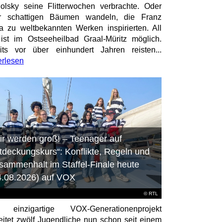
olsky seine Flitterwochen verbrachte. Oder
er schattigen Bäumen wandeln, die Franz
a zu weltbekannten Werken inspirierten. All
ist im Ostseeheilbad Graal-Müritz möglich.
its vor über einhundert Jahren reisten...
erlesen
ir werden groß! – Teenager auf
tdeckungskurs“: Konflikte, Regeln und
sammenhalt im Staffel-Finale heute
4.08.2026) auf VOX
©
RTL
 einzigartige VOX-Generationenprojekt
eitet zwölf Jugendliche nun schon seit einem