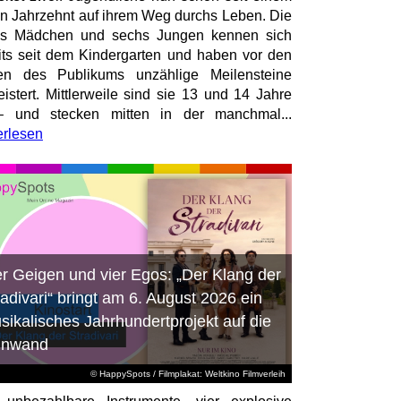
en Jahrzehnt auf ihrem Weg durchs Leben. Die
hs Mädchen und sechs Jungen kennen sich
its seit dem Kindergarten und haben vor den
en des Publikums unzählige Meilensteine
istert. Mittlerweile sind sie 13 und 14 Jahre
– und stecken mitten in der manchmal...
erlesen
er Geigen und vier Egos: „Der Klang der
radivari“ bringt am 6. August 2026 ein
sikalisches Jahrhundertprojekt auf die
inwand
© HappySpots / Filmplakat: Weltkino Filmverleih