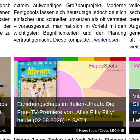
jedoch
extrem aufwendiges Großbauprojekt. Moderne
voll
enen
Fertigpools lassen sich heutzutage jedoch deutlich
sec
sten
einfacher und schneller umsetzen als oft vermutet
bere
 der
– vorausgesetzt, man hat sich im Vorfeld mit den
Aug
ne zu
wichtigsten Begrifflichkeiten und der Planung
geme
vertraut gemacht. Diese kompakte...
weiterlesen
alt 
weit
Vi
pps
Erziehungschaos im Italien-Urlaub: Die
St
t
Free-TV-Premiere von „Alles Fifty Fifty“
mu
heute (02.08.2026) in SAT.1
Le
ktion
© HappySpots / Cover: LEONINE