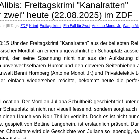
ibis: Freitagskrimi "Kanalratten"
ür zwei" heute (22.08.2025) im ZDF
 Uhr
|
Tags:
ZDF
,
Krimi
,
Freitagskrimi
,
Ein Fall für Zwei
,
Antoine Monot Jr.
,
Wanja M
:15 Uhr den Freitagskrimi "Kanalratten" aus der beliebten Re
assischer Mordfall an einem ungewöhnlichen Schauplatz aussie
 Krimi, der seine Spannung nicht nur aus der Aufklärung 
m unverwechselbaren Humor und den cleveren Seitenhieben 
walt Benni Hornberg (Antoine Monot, Jr.) und Privatdetektiv 
er einfach wiedersehen möchte, bekommt heute die perfek
Location. Der Mord an Juliana Schultheiß geschieht tief unter 
 Schauplatz ist nicht nur visuell fesselnd, sondern sorgt auch 
nen Hauch von Noir-Thriller verleiht. Doch es ist nicht nur 
, gespielt von Bettine Langehein, ist erstaunlich präsent. Du
n Charaktere wird die Geschichte von Juliana so lebendig, d
ordfalls ist.