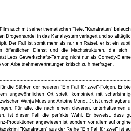
lm auch mit seiner thematischen Tiefe. "Kanalratten" beleuch
den Drogenhandel in das Kanalsystem verlagert und so alltägli
t. Der Fall ist somit mehr als nur ein Rätsel, er ist ein subti
 öffentlichen Dienst und die Machtstrukturen, die sich 
tzt Leos Gewerkschafts-Tarnung nicht nur als Comedy-Eleme
 von Arbeitnehmervertretungen kritisch zu hinterfragen.
 für die Stärken der neueren "Ein Fall für zwei"-Folgen. Er bie
em ungewöhnlichen Ort spielt, kombiniert mit scharfsinni
zwischen Wanja Mues und Antoine Monot, Jr. ist unschlagbar 
ngen. Für alle, die nach einem cleveren, unterhaltsamen 
hen, ist dieser Fall die perfekte Wahl. Er beweist, dass g
nz-Produktionen angewiesen ist, sondern vor allem auf origine
agskrimi "Kanalratten" aus der Reihe "Ein Fall für zwei" ist a