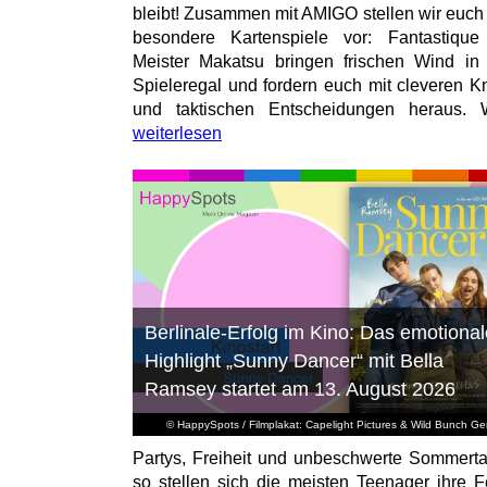
bleibt! Zusammen mit AMIGO stellen wir euch
besondere Kartenspiele vor: Fantastiqu
Meister Makatsu bringen frischen Wind in
Spieleregal und fordern euch mit cleveren Kn
und taktischen Entscheidungen heraus. W
weiterlesen
Berlinale-Erfolg im Kino: Das emotional
Highlight „Sunny Dancer“ mit Bella
Ramsey startet am 13. August 2026
© HappySpots / Filmplakat: Capelight Pictures & Wild Bunch G
Partys, Freiheit und unbeschwerte Sommert
so stellen sich die meisten Teenager ihre F