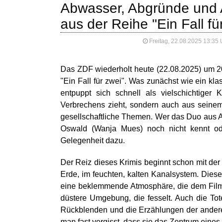
Abwasser, Abgründe und Al
aus der Reihe "Ein Fall f
Freitag, 22.08.2025 13:35
Das ZDF wiederholt heute (22.08.2025) um 20
"Ein Fall für zwei". Was zunächst wie ein kl
entpuppt sich schnell als vielschichtiger
Verbrechens zieht, sondern auch aus seine
gesellschaftliche Themen. Wer das Duo aus An
Oswald (Wanja Mues) noch nicht kennt od
Gelegenheit dazu.
Der Reiz dieses Krimis beginnt schon mit der 
Erde, im feuchten, kalten Kanalsystem. Dieser
eine beklemmende Atmosphäre, die dem Film ei
düstere Umgebung, die fesselt. Auch die Tote
Rückblenden und die Erzählungen der andere
man fast vergisst, dass sie das Zentrum eines M