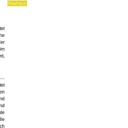
Neuhaus
tet
che
ler
im
nt,
tet
gen
und
und
ute
lle
uch