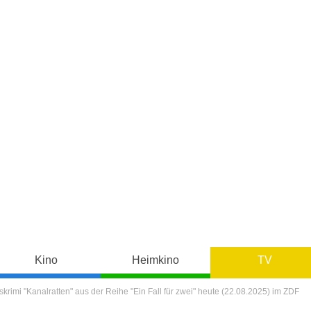
Kino
Heimkino
TV
krimi "Kanalratten" aus der Reihe "Ein Fall für zwei" heute (22.08.2025) im ZDF