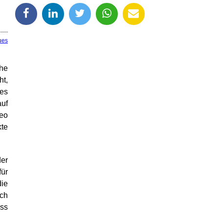
ues
ihe
ht,
des
auf
Leo
te
der
für
die
rch
ass