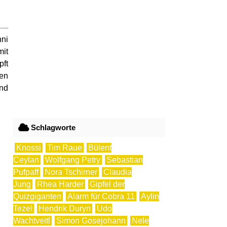
nni
mit
pft
gen
und
Schlagworte
Knossi
Tim Raue
Bülent
Ceylan
Wolfgang Petry
Sebastian
Pufpaff
Nora Tschirner
Claudia
Jung
Rhea Harder
Gipfel der
Quizgiganten
Alarm für Cobra 11
Aylin
Tezel
Hendrik Duryn
Udo
Wachtveitl
Simon Gosejohann
Nele