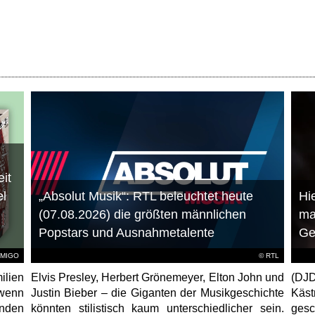
it
el
„Absolut Musik“: RTL beleuchtet heute
Hie
(07.08.2026) die größten männlichen
ma
Popstars und Ausnahmetalente
Ge
AMIGO
©
RTL
ilien
Elvis Presley, Herbert Grönemeyer, Elton John und
(DJD
 wenn
Justin Bieber – die Giganten der Musikgeschichte
Käs
unden
könnten stilistisch kaum unterschiedlicher sein.
gesc