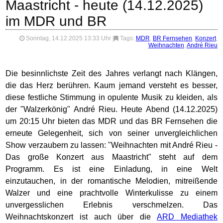
Maastricht - heute (14.12.2025)
im MDR und BR
Sonntag, 14.12.2025 13:33 Uhr
|
Tags:
MDR
,
BR Fernsehen
,
Konzert
,
Weihnachten
,
André Rieu
Die besinnlichste Zeit des Jahres verlangt nach Klängen,
die das Herz berühren. Kaum jemand versteht es besser,
diese festliche Stimmung in opulente Musik zu kleiden, als
der "Walzerkönig" André Rieu. Heute Abend (14.12.2025)
um 20:15 Uhr bieten das MDR und das BR Fernsehen die
erneute Gelegenheit, sich von seiner unvergleichlichen
Show verzaubern zu lassen: "Weihnachten mit André Rieu -
Das große Konzert aus Maastricht" steht auf dem
Programm. Es ist eine Einladung, in eine Welt
einzutauchen, in der romantische Melodien, mitreißende
Walzer und eine prachtvolle Winterkulisse zu einem
unvergesslichen Erlebnis verschmelzen. Das
Weihnachtskonzert ist auch über die
ARD Mediathek