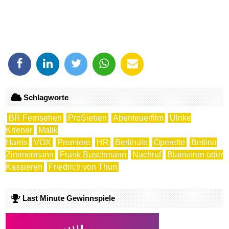
Schlagworte
BR Fernsehen
ProSieben
Abenteuerfilm
Ulrike
Kriener
Malik
Harris
VOX
Premiere
HR
Berlinale
Operette
Bettina
Zimmermann
Frank Buschmann
Nachruf
Blamieren oder
Kassieren
Friedrich von Thun
Last Minute Gewinnspiele