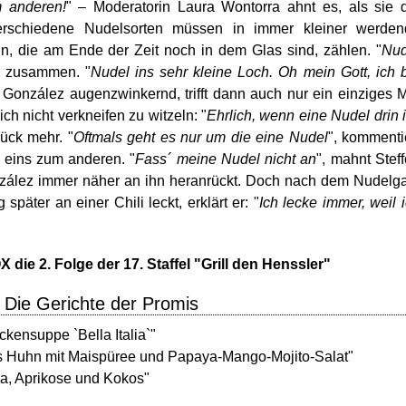
m anderen!
" – Moderatorin Laura Wontorra ahnt es, als sie 
Verschiedene Nudelsorten müssen in immer kleiner werden
, die am Ende der Zeit noch in dem Glas sind, zählen. "
Nud
er zusammen. "
Nudel ins sehr kleine Loch. Oh mein Gott, ich 
e González augenzwinkernd, trifft dann auch nur ein einziges 
ch nicht verkneifen zu witzeln: "
Ehrlich, wenn eine Nudel drin i
rück mehr. "
Oftmals geht es nur um die eine Nudel
", kommenti
eins zum anderen. "
Fass´ meine Nudel nicht an
", mahnt Stef
zález immer näher an ihn heranrückt. Doch nach dem Nudelg
später an einer Chili leckt, erklärt er: "
Ich lecke immer, weil 
 die 2. Folge der 17. Staffel "Grill den Henssler"
- Die Gerichte der Promis
kensuppe `Bella Italia`"
tes Huhn mit Maispüree und Papaya-Mango-Mojito-Salat"
ha, Aprikose und Kokos"