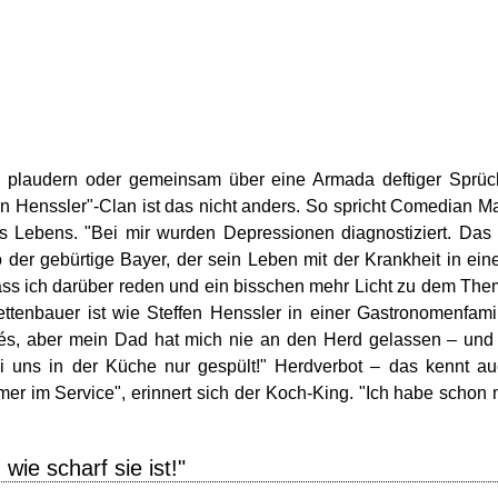
s plaudern oder gemeinsam über eine Armada deftiger Sprü
den Henssler"-Clan ist das nicht anders. So spricht Comedian M
s Lebens. "Bei mir wurden Depressionen diagnostiziert. Das 
 der gebürtige Bayer, der sein Leben mit der Krankheit in ei
 dass ich darüber reden und ein bisschen mehr Licht zu dem Th
tettenbauer ist wie Steffen Henssler in einer Gastronomenfami
és, aber mein Dad hat mich nie an den Herd gelassen – und
 uns in der Küche nur gespült!" Herdverbot – das kennt a
mer im Service", erinnert sich der Koch-King. "Ich habe schon 
 wie scharf sie ist!"