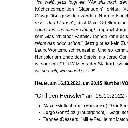
"
Ich weiß, jetzt folgt ein Wortwitz nach de
Küchencompetition "Glasnudeln" erklärt. 
Glasgefäße geworfen werden. Nur die Nudeln
muss drin bleiben
", fasst Maxi Gstettenbau
doch raus aus dieser Übung!
", ergänzt Jorg
sein Glas mit einer Farfalle. Tahnee kann es si
reicht das doch schon!
" Jetzt gibt es kein Zu
Laura Wontorra schmunzelnd. Und so kommt 
Henssler am Ende des Spiels, als Jorge Gon
ist vor dem Chili-Witz. Als der Starkoch wenig 
wissen will, wie scharf sie ist!
"
Heute, am 16.10.2022, um 20.15 läuft bei VOX
"Grill den Henssler" am 16.10.2022 
Maxi Gstettenbauer (Vorspeise): "Grießnoc
Jorge González (Hauptgericht): "Gegrill
Tahnee (Dessert): "Mille-Feuille mit Matc