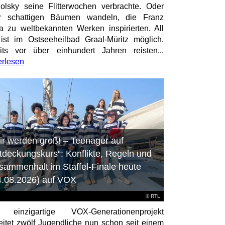
olsky seine Flitterwochen verbrachte. Oder
er schattigen Bäumen wandeln, die Franz
a zu weltbekannten Werken inspirierten. All
ist im Ostseeheilbad Graal-Müritz möglich.
its vor über einhundert Jahren reisten...
erlesen
ir werden groß! – Teenager auf
tdeckungskurs“: Konflikte, Regeln und
sammenhalt im Staffel-Finale heute
4.08.2026) auf VOX
©
RTL
 einzigartige VOX-Generationenprojekt
eitet zwölf Jugendliche nun schon seit einem