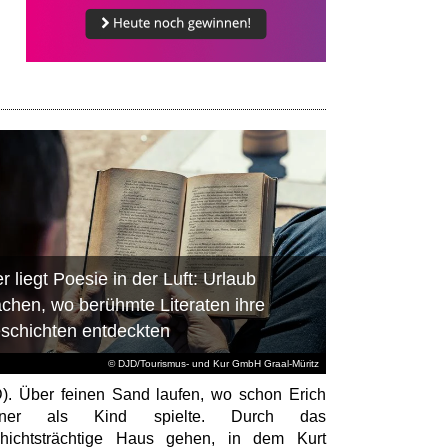
r liegt Poesie in der Luft: Urlaub
chen, wo berühmte Literaten ihre
schichten entdeckten
© DJD/Tourismus- und Kur GmbH Graal-Müritz
). Über feinen Sand laufen, wo schon Erich
tner als Kind spielte. Durch das
hichtsträchtige Haus gehen, in dem Kurt