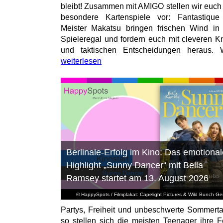
bleibt! Zusammen mit AMIGO stellen wir euch
besondere Kartenspiele vor: Fantastiqu
Meister Makatsu bringen frischen Wind in
Spieleregal und fordern euch mit cleveren Kn
und taktischen Entscheidungen heraus. W
weiterlesen
Berlinale-Erfolg im Kino: Das emotional
Highlight „Sunny Dancer“ mit Bella
Ramsey startet am 13. August 2026
© HappySpots / Filmplakat: Capelight Pictures & Wild Bunch G
Partys, Freiheit und unbeschwerte Sommert
so stellen sich die meisten Teenager ihre F