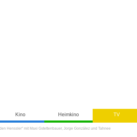
Kino
Heimkino
TV
l den Henssler" mit Maxi Gstettenbauer, Jorge González und Tahnee