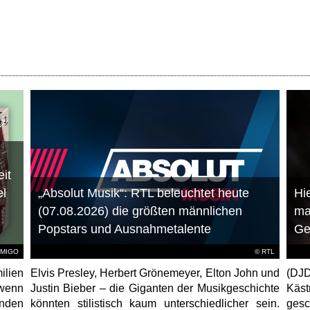
it
el
„Absolut Musik“: RTL beleuchtet heute
Hie
(07.08.2026) die größten männlichen
ma
Popstars und Ausnahmetalente
Ge
AMIGO
©
RTL
ilien
Elvis Presley, Herbert Grönemeyer, Elton John und
(DJD
 wenn
Justin Bieber – die Giganten der Musikgeschichte
Käs
unden
könnten stilistisch kaum unterschiedlicher sein.
gesc