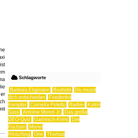
che
axi
ist
nem
Schlagworte
ema
lie
Barbara Eligmann
Bushido
Du musst
 er
dich entscheiden
Friederike
uch
Kempter
Cornelia Poletto
Barbie
Katrin
mit
Sass
Antoine Monot Jr.
Das große
GEO-Quiz
Garmisch-Krimi
Die
Füchsin
Meriel
Hinsching
One
Thomas