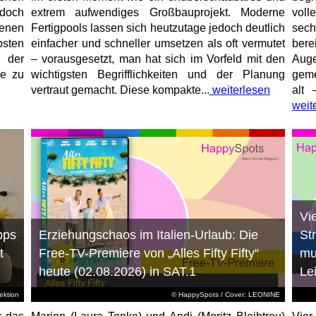
jedoch
extrem aufwendiges Großbauprojekt. Moderne
voll
enen
Fertigpools lassen sich heutzutage jedoch deutlich
sec
sten
einfacher und schneller umsetzen als oft vermutet
bere
 der
– vorausgesetzt, man hat sich im Vorfeld mit den
Aug
ne zu
wichtigsten Begrifflichkeiten und der Planung
geme
vertraut gemacht. Diese kompakte...
weiterlesen
alt 
weit
Vi
pps
Erziehungschaos im Italien-Urlaub: Die
St
t
Free-TV-Premiere von „Alles Fifty Fifty“
mu
heute (02.08.2026) in SAT.1
Le
ktion
© HappySpots / Cover: LEONINE