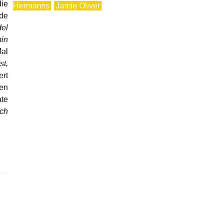
die
Hermanns
Jamie Oliver
de
el
bin
Mal
st,
ert
fen
ate
ich