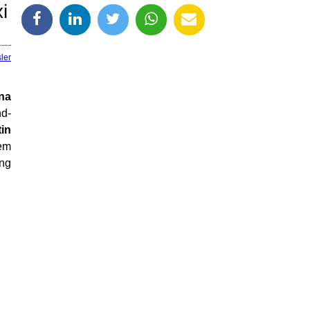
i
ler
na
nd-
tin
nem
ung