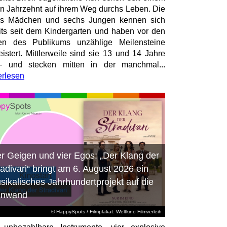
en Jahrzehnt auf ihrem Weg durchs Leben. Die
hs Mädchen und sechs Jungen kennen sich
its seit dem Kindergarten und haben vor den
en des Publikums unzählige Meilensteine
istert. Mittlerweile sind sie 13 und 14 Jahre
– und stecken mitten in der manchmal...
erlesen
er Geigen und vier Egos: „Der Klang der
radivari“ bringt am 6. August 2026 ein
sikalisches Jahrhundertprojekt auf die
inwand
© HappySpots / Filmplakat: Weltkino Filmverleih