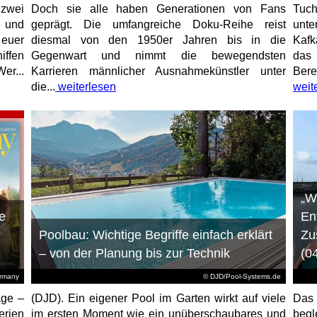
 zwei
Doch sie alle haben Generationen von Fans
Tuch
e und
geprägt. Die umfangreiche Doku-Reihe reist
unt
 euer
diesmal von den 1950er Jahren bis in die
Kafk
iffen
Gegenwart und nimmt die bewegendsten
das 
er...
Karrieren männlicher Ausnahmekünstler unter
Bere
die...
weiterlesen
weit
„W
e
En
Poolbau: Wichtige Begriffe einfach erklärt
Zu
– von der Planung bis zur Technik
(0
ermany
© DJD/Pool-Systems.de
age –
(DJD). Ein eigener Pool im Garten wirkt auf viele
Das
erien
im ersten Moment wie ein unüberschaubares und
begl