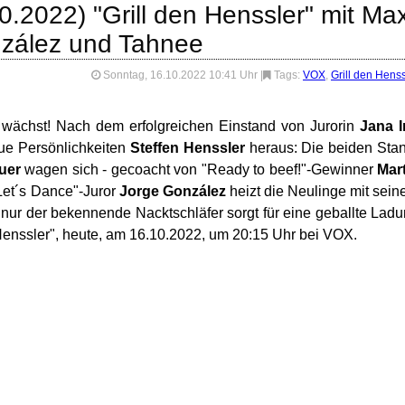
0.2022) "Grill den Henssler" mit Max
nzález und Tahnee
Sonntag, 16.10.2022 10:41 Uhr
|
Tags:
VOX
,
Grill den Henss
d wächst! Nach dem erfolgreichen Einstand von Jurorin
Jana I
eue Persönlichkeiten
Steffen Henssler
heraus: Die beiden Sta
uer
wagen sich - gecoacht von "Ready to beef!"-Gewinner
Mar
Let´s Dance"-Juror
Jorge González
heizt die Neulinge mit sei
t nur der bekennende Nacktschläfer sorgt für eine geballte Lad
 Henssler", heute, am 16.10.2022, um 20:15 Uhr bei VOX.