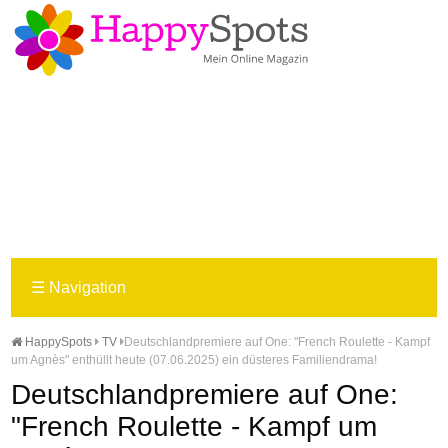
☰
Navigation
HappySpots
TV
Deutschlandpremiere auf One: "French Roulette - Kampf
um Agnès" enthüllt heute (07.06.2025) ein düsteres Familiendrama!
Deutschlandpremiere auf One:
"French Roulette - Kampf um