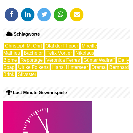
Schlagworte
Christoph M. Ohrt
Olaf der Flipper
Mireille
Mathieu
Bachelor
Felix Vörtler
Nikolaus
Blome
Reportage
Veronica Ferres
Günter Wallraff
Daily
Soap
Ulrike Folkerts
Hansi Hinterseer
Drama
Bernhard
Brink
Silvester
Last Minute Gewinnspiele