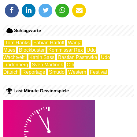
Schlagworte
Tom Hanks
Fabian Harloff
Wanja
Mues
Blockbuster
Kommissar Rex
Udo
Wachtveitl
Katrin Sass
Bastian Pastewka
Udo
Lindenberg
Sven Martinek
Olli
Dittrich
Reportage
Smudo
Western
Festival
Last Minute Gewinnspiele