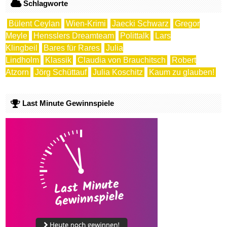
Schlagworte
Bülent Ceylan
Wien-Krimi
Jaecki Schwarz
Gregor
Meyle
Hensslers Dreamteam
Polittalk
Lars
Klingbeil
Bares für Rares
Julia
Lindholm
Klassik
Claudia von Brauchitsch
Robert
Atzorn
Jörg Schüttauf
Julia Koschitz
Kaum zu glauben!
Last Minute Gewinnspiele