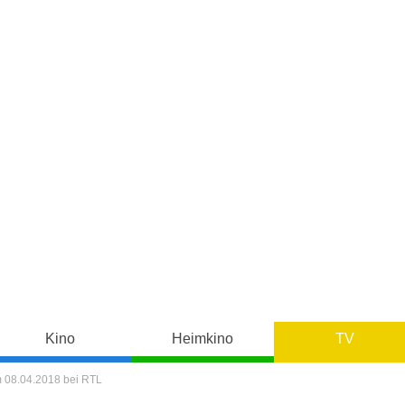
Kino
Heimkino
TV
m 08.04.2018 bei RTL