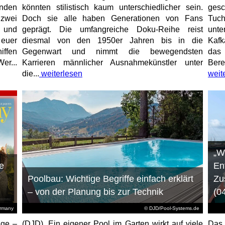
unden
könnten stilistisch kaum unterschiedlicher sein.
gesc
 zwei
Doch sie alle haben Generationen von Fans
Tuch
e und
geprägt. Die umfangreiche Doku-Reihe reist
unt
 euer
diesmal von den 1950er Jahren bis in die
Kafk
iffen
Gegenwart und nimmt die bewegendsten
das 
er...
Karrieren männlicher Ausnahmekünstler unter
Bere
die...
weiterlesen
weit
„W
e
En
Poolbau: Wichtige Begriffe einfach erklärt
Zu
– von der Planung bis zur Technik
(0
ermany
© DJD/Pool-Systems.de
age –
(DJD). Ein eigener Pool im Garten wirkt auf viele
Das