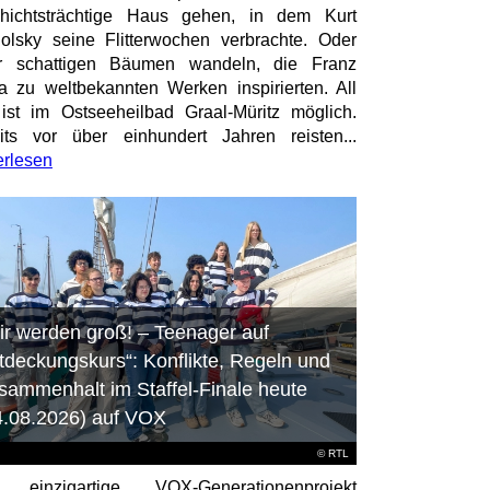
hichtsträchtige Haus gehen, in dem Kurt
olsky seine Flitterwochen verbrachte. Oder
er schattigen Bäumen wandeln, die Franz
a zu weltbekannten Werken inspirierten. All
ist im Ostseeheilbad Graal-Müritz möglich.
its vor über einhundert Jahren reisten...
erlesen
ir werden groß! – Teenager auf
tdeckungskurs“: Konflikte, Regeln und
sammenhalt im Staffel-Finale heute
4.08.2026) auf VOX
©
RTL
 einzigartige VOX-Generationenprojekt