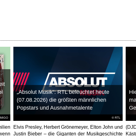
it
el
„Absolut Musik“: RTL beleuchtet heute
Hie
(07.08.2026) die größten männlichen
ma
Popstars und Ausnahmetalente
Ge
AMIGO
©
RTL
ilien
Elvis Presley, Herbert Grönemeyer, Elton John und
(DJD
 wenn
Justin Bieber – die Giganten der Musikgeschichte
Käs