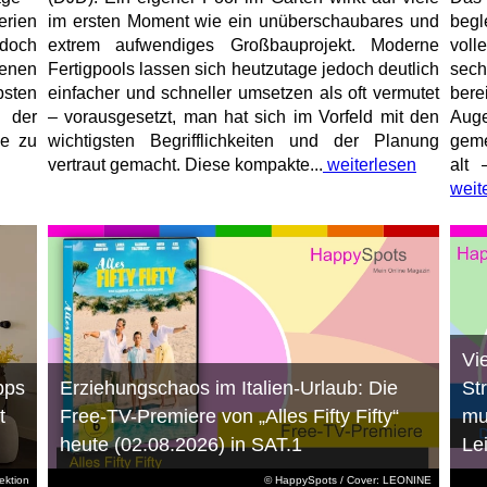
erien
im ersten Moment wie ein unüberschaubares und
begl
jedoch
extrem aufwendiges Großbauprojekt. Moderne
voll
enen
Fertigpools lassen sich heutzutage jedoch deutlich
sec
sten
einfacher und schneller umsetzen als oft vermutet
bere
 der
– vorausgesetzt, man hat sich im Vorfeld mit den
Aug
ne zu
wichtigsten Begrifflichkeiten und der Planung
geme
vertraut gemacht. Diese kompakte...
weiterlesen
alt 
weit
Vi
pps
Erziehungschaos im Italien-Urlaub: Die
St
t
Free-TV-Premiere von „Alles Fifty Fifty“
mu
heute (02.08.2026) in SAT.1
Le
ktion
© HappySpots / Cover: LEONINE