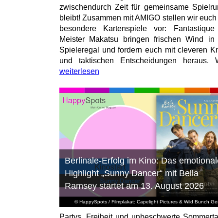
zwischendurch Zeit für gemeinsame Spielr
bleibt! Zusammen mit AMIGO stellen wir euch
besondere Kartenspiele vor: Fantastiqu
Meister Makatsu bringen frischen Wind in
Spieleregal und fordern euch mit cleveren Kn
und taktischen Entscheidungen heraus. W
weiterlesen
Berlinale-Erfolg im Kino: Das emotional
Highlight „Sunny Dancer“ mit Bella
Ramsey startet am 13. August 2026
© HappySpots / Filmplakat: Capelight Pictures & Wild Bunch G
Partys, Freiheit und unbeschwerte Sommert