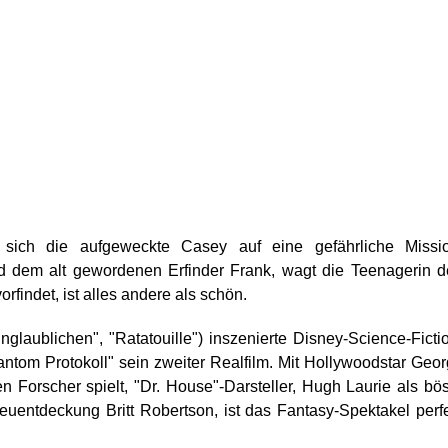
sich die aufgeweckte Casey auf eine gefährliche Missio
dem alt gewordenen Erfinder Frank, wagt die Teenagerin d
orfindet, ist alles andere als schön.
glaublichen", "Ratatouille") inszenierte Disney-Science-Ficti
antom Protokoll" sein zweiter Realfilm. Mit Hollywoodstar Geo
en Forscher spielt, "Dr. House"-Darsteller, Hugh Laurie als bö
euentdeckung Britt Robertson, ist das Fantasy-Spektakel perf