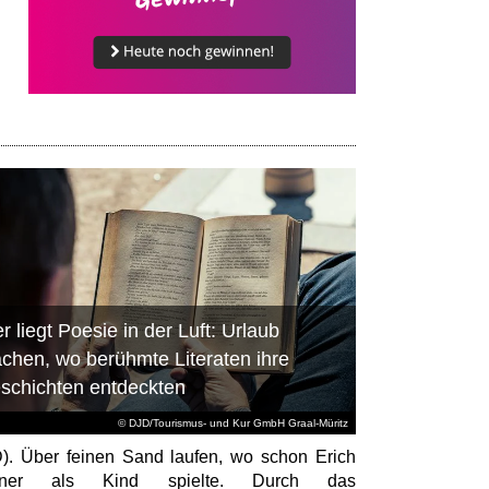
r liegt Poesie in der Luft: Urlaub
chen, wo berühmte Literaten ihre
schichten entdeckten
© DJD/Tourismus- und Kur GmbH Graal-Müritz
). Über feinen Sand laufen, wo schon Erich
tner als Kind spielte. Durch das