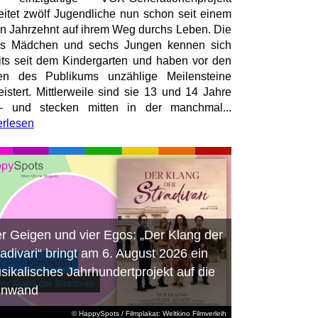
eitet zwölf Jugendliche nun schon seit einem
en Jahrzehnt auf ihrem Weg durchs Leben. Die
hs Mädchen und sechs Jungen kennen sich
its seit dem Kindergarten und haben vor den
en des Publikums unzählige Meilensteine
istert. Mittlerweile sind sie 13 und 14 Jahre
– und stecken mitten in der manchmal...
erlesen
er Geigen und vier Egos: „Der Klang der
radivari“ bringt am 6. August 2026 ein
sikalisches Jahrhundertprojekt auf die
inwand
© HappySpots / Filmplakat: Weltkino Filmverleih