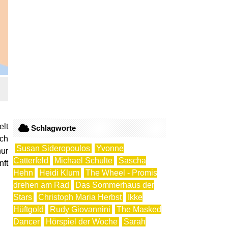
elt
Schlagworte
ach
Susan Sideropoulos
Yvonne
nur
Catterfeld
Michael Schulte
Sascha
nft
Hehn
Heidi Klum
The Wheel - Promis
drehen am Rad
Das Sommerhaus der
Stars
Christoph Maria Herbst
Ikke
Hüftgold
Rudy Giovannini
The Masked
Dancer
Hörspiel der Woche
Sarah