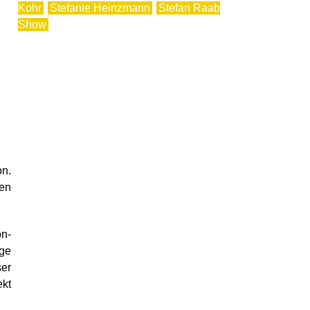
Kohr
Stefanie Heinzmann
Stefan Raab
Show
n.
en
on-
rge
ser
ekt