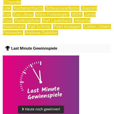
Charlotte
Link
Küchenschlacht
Schwarzwaldkrimi
Joachim
Krol
Eva Löbau
Maria Furtwängler
WDR
Jamie
Foxx
Rankingshow
Karl Lauterbach
Aljoscha
Stadelmann
Ralf Schmitz
Peter Kloeppel
Collien Ulmen-
Fernandes
Andreas Gabalier
Last Minute Gewinnspiele