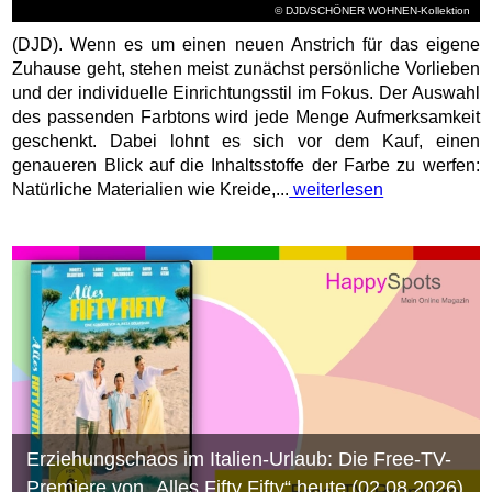
© DJD/SCHÖNER WOHNEN-Kollektion
(DJD). Wenn es um einen neuen Anstrich für das eigene
Zuhause geht, stehen meist zunächst persönliche Vorlieben
und der individuelle Einrichtungsstil im Fokus. Der Auswahl
des passenden Farbtons wird jede Menge Aufmerksamkeit
geschenkt. Dabei lohnt es sich vor dem Kauf, einen
genaueren Blick auf die Inhaltsstoffe der Farbe zu werfen:
Natürliche Materialien wie Kreide,...
weiterlesen
Erziehungschaos im Italien-Urlaub: Die Free-TV-
Premiere von „Alles Fifty Fifty“ heute (02.08.2026)