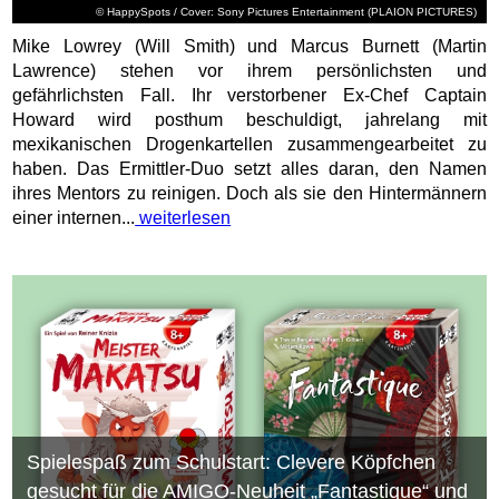
© HappySpots / Cover: Sony Pictures Entertainment (PLAION PICTURES)
Mike Lowrey (Will Smith) und Marcus Burnett (Martin
Lawrence) stehen vor ihrem persönlichsten und
gefährlichsten Fall. Ihr verstorbener Ex-Chef Captain
Howard wird posthum beschuldigt, jahrelang mit
mexikanischen Drogenkartellen zusammengearbeitet zu
haben. Das Ermittler-Duo setzt alles daran, den Namen
ihres Mentors zu reinigen. Doch als sie den Hintermännern
einer internen...
weiterlesen
Spielespaß zum Schulstart: Clevere Köpfchen
gesucht für die AMIGO-Neuheit „Fantastique“ und