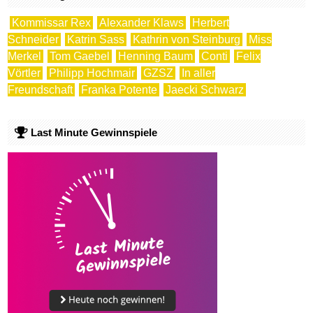
Kommissar Rex
Alexander Klaws
Herbert
Schneider
Katrin Sass
Kathrin von Steinburg
Miss
Merkel
Tom Gaebel
Henning Baum
Conti
Felix
Vörtler
Philipp Hochmair
GZSZ
In aller
Freundschaft
Franka Potente
Jaecki Schwarz
Last Minute Gewinnspiele