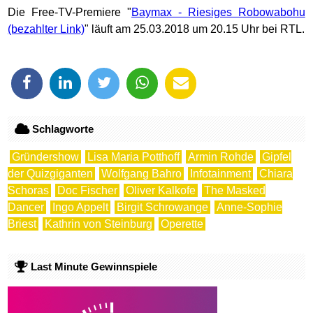
Die Free-TV-Premiere "
Baymax - Riesiges Robowabohu
" läuft am 25.03.2018 um 20.15 Uhr bei RTL.
Schlagworte
Gründershow
Lisa Maria Potthoff
Armin Rohde
Gipfel
der Quizgiganten
Wolfgang Bahro
Infotainment
Chiara
Schoras
Doc Fischer
Oliver Kalkofe
The Masked
Dancer
Ingo Appelt
Birgit Schrowange
Anne-Sophie
Briest
Kathrin von Steinburg
Operette
Last Minute Gewinnspiele