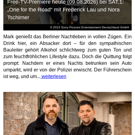
Free-TV-Premiere heute (09.08.2026) bei SAT.1:
„One for the Road“ mit Frederick Lau und Nora
Tschirner
© 2023 Sony Pictures Entertainment Deutschland GmbH
Mark genießt das Berliner Nachtleben in vollen Zügen. Ein
Drink hier, ein Absacker dort – für den sympathischen
Bauleiter gehört Alkohol schlichtweg zum guten Ton und
zum feuchtfröhlichen Lifestyle dazu. Doch die Quittung folgt
prompt: Nachdem er eines Nachts betrunken sein Auto
umparkt, wird er von der Polizei erwischt. Der Führerschein
ist weg, und um...
weiterlesen