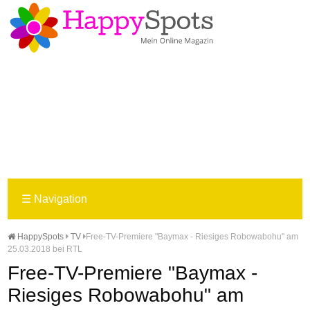
☰
Navigation
HappySpots
TV
Free-TV-Premiere "Baymax - Riesiges Robowabohu" am
25.03.2018 bei RTL
Free-TV-Premiere "Baymax -
Riesiges Robowabohu" am