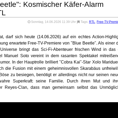
eetle": Kosmischer Käfer-Alarm
TL
Sonntag, 14.06.2026 11:39 Uhr
|
Tags:
RTL
,
Free-TV-Premi
, darf sich heute (14.06.2026) auf ein echtes Action-Highli
ung erwartete Free-TV-Premiere von "Blue Beetle". Als einer 
niverse bringt das Sci-Fi-Abenteuer frischen Wind in das 
l Manuel Soto vereint in dem rasanten Spektakel mitreiße
mor. In der Hauptrolle brilliert "Cobra Kai"-Star Xolo Maridu
ch die Fusion mit einem geheimnisvollen Skarabäus unfreiwil
öse zu besiegen, benötigt er allerdings nicht nur seinen ne
wahre Superkraft: seine Familie. Durch ihren Mut und ihr
er Reyes-Clan, dass man gemeinsam selbst das Unmöglic