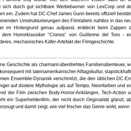
et sich durch gut sichtbare Werbebanner von LexCorp und 
sum ein. Zudem hat DC-Chef James Gunn bereits offiziell bestäti
mmenden Umstrukturierungen des Filmlabels nahtlos in das ne
Wer im Hintergrund genau aufpasst, entdeckt beim Zappen 
dem Horrorklassiker "Cronos" von Guillermo del Toro - ei
eres, mechanisches Käfer-Artefakt der Filmgeschichte.
ine Geschichte als charmant-überdrehtes Familienabenteuer, w
onsequent mit lateinamerikanischer Alltagskultur, slapstickhaf
men Ensemble-Dynamik verschmilzt, die den üblichen DC-Er
eniger auf düstere Mythologie als auf Tempo, Neonfarben und e
end der Film zwischen Body-Horror-Anklängen, Tech-Action 
eht ein Superheldenfilm, der nicht durch Originalität glänzt, a
rzeugt und damit zeigt, wie viel frischer das Genre wirkt, wenn