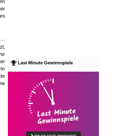
ten
ner
des
t,
he
ner
Last Minute Gewinnspiele
rin
nde
ime