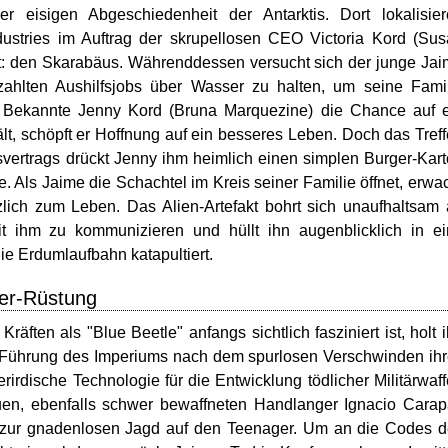
 eisigen Abgeschiedenheit der Antarktis. Dort lokalisier
ustries im Auftrag der skrupellosen CEO Victoria Kord (Su
akt: den Skarabäus. Währenddessen versucht sich der junge Ja
ahlten Aushilfsjobs über Wasser zu halten, um seine Fami
ine Bekannte Jenny Kord (Bruna Marquezine) die Chance auf 
ält, schöpft er Hoffnung auf ein besseres Leben. Doch das Tref
itsvertrags drückt Jenny ihm heimlich einen simplen Burger-Kar
. Als Jaime die Schachtel im Kreis seiner Familie öffnet, erwa
tzlich zum Leben. Das Alien-Artefakt bohrt sich unaufhaltsam
it ihm zu kommunizieren und hüllt ihn augenblicklich in e
die Erdumlaufbahn katapultiert.
fer-Rüstung
ften als "Blue Beetle" anfangs sichtlich fasziniert ist, holt 
die Führung des Imperiums nach dem spurlosen Verschwinden ih
rdische Technologie für die Entwicklung tödlicher Militärwaf
en, ebenfalls schwer bewaffneten Handlanger Ignacio Cara
in zur gnadenlosen Jagd auf den Teenager. Um an die Codes 