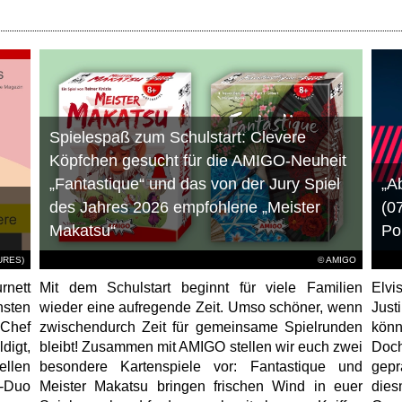
Spielespaß zum Schulstart: Clevere
Köpfchen gesucht für die AMIGO-Neuheit
„Fantastique“ und das von der Jury Spiel
„A
des Jahres 2026 empfohlene „Meister
(0
Makatsu“
Po
TURES)
© AMIGO
rnett
Mit dem Schulstart beginnt für viele Familien
Elvi
hsten
wieder eine aufregende Zeit. Umso schöner, wenn
Just
-Chef
zwischendurch Zeit für gemeinsame Spielrunden
könn
igt,
bleibt! Zusammen mit AMIGO stellen wir euch zwei
Doc
ellen
besondere Kartenspiele vor: Fantastique und
gep
r-Duo
Meister Makatsu bringen frischen Wind in euer
die