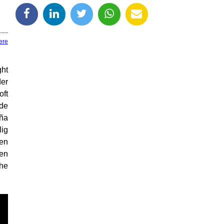
ere
ght
der
oft
nde
eña
lig
uen
en
he