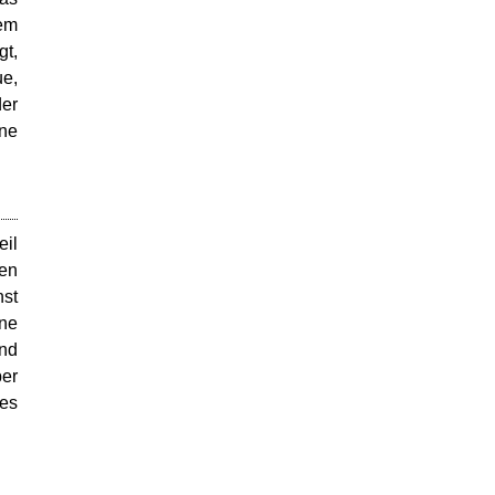
dem
gt,
ue,
der
ne
eil
ten
nst
ine
und
ber
 es