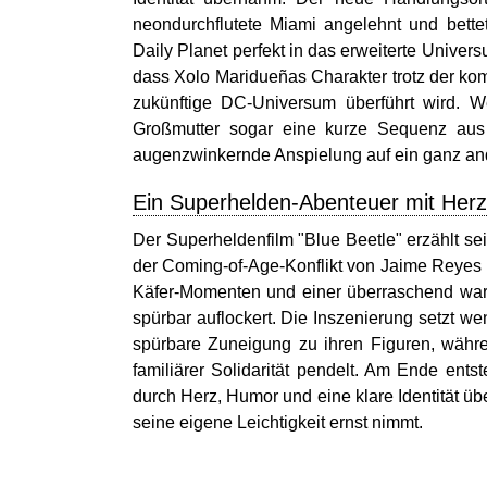
neondurchflutete Miami angelehnt und bett
Daily Planet perfekt in das erweiterte Univer
dass Xolo Maridueñas Charakter trotz der ko
zukünftige DC-Universum überführt wird. 
Großmutter sogar eine kurze Sequenz aus 
augenzwinkernde Anspielung auf ein ganz and
Ein Superhelden-Abenteuer mit Herz
Der Superheldenfilm "Blue Beetle" erzählt se
der Coming-of-Age-Konflikt von Jaime Reyes k
Käfer-Momenten und einer überraschend war
spürbar auflockert. Die Inszenierung setzt w
spürbare Zuneigung zu ihren Figuren, währ
familiärer Solidarität pendelt. Am Ende entst
durch Herz, Humor und eine klare Identität übe
seine eigene Leichtigkeit ernst nimmt.