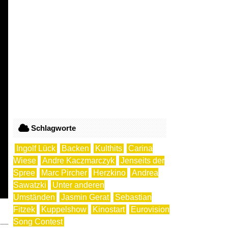
Schlagworte
Ingolf Lück
Backen
Kulthits
Carina
Wiese
Andre Kaczmarczyk
Jenseits der
Spree
Marc Pircher
Herzkino
Andrea
Sawatzki
Unter anderen
Umständen
Jasmin Gerat
Sebastian
Fitzek
Kuppelshow
Kinostart
Eurovision
Song Contest