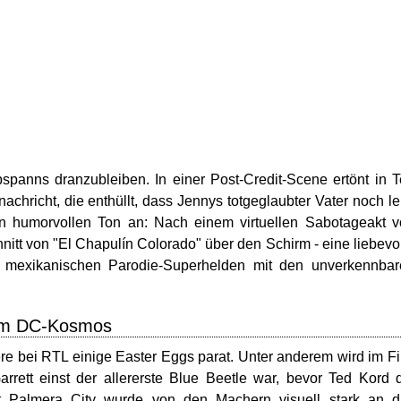
spanns dranzubleiben. In einer Post-Credit-Scene ertönt in 
chricht, die enthüllt, dass Jennys totgeglaubter Vater noch le
n humorvollen Ton an: Nach einem virtuellen Sabotageakt 
nitt von "El Chapulín Colorado" über den Schirm - eine liebevo
 mexikanischen Parodie-Superhelden mit den unverkennbar
dem DC-Kosmos
re bei RTL einige Easter Eggs parat. Unter anderem wird im F
arrett einst der allererste Blue Beetle war, bevor Ted Kord 
t Palmera City wurde von den Machern visuell stark an d