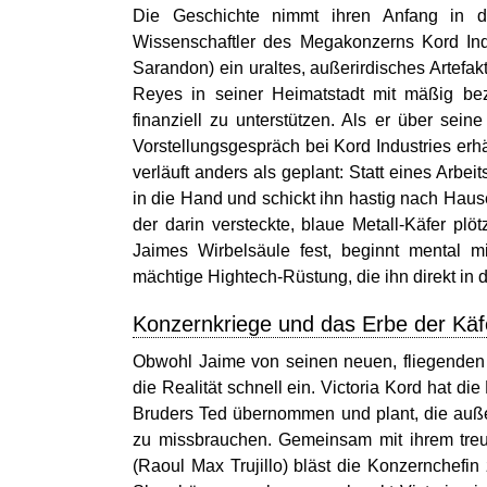
Die Geschichte nimmt ihren Anfang in der
Wissenschaftler des Megakonzerns Kord Ind
Sarandon) ein uraltes, außerirdisches Artef
Reyes in seiner Heimatstadt mit mäßig bez
finanziell zu unterstützen. Als er über se
Vorstellungsgespräch bei Kord Industries erh
verläuft anders als geplant: Statt eines Arbe
in die Hand und schickt ihn hastig nach Hause
der darin versteckte, blaue Metall-Käfer plö
Jaimes Wirbelsäule fest, beginnt mental m
mächtige Hightech-Rüstung, die ihn direkt in 
Konzernkriege und das Erbe der Kä
Obwohl Jaime von seinen neuen, fliegenden Krä
die Realität schnell ein. Victoria Kord hat 
Bruders Ted übernommen und plant, die außeri
zu missbrauchen. Gemeinsam mit ihrem treu
(Raoul Max Trujillo) bläst die Konzernchef