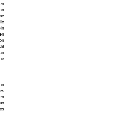
en
san
ime
lie
ein
fen
ton
cht
 an
ine
ihn
res
fen
pax
des