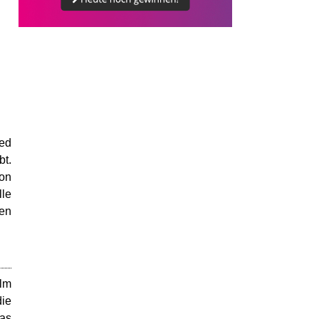
Ted
bt.
von
lle
en
ilm
die
as