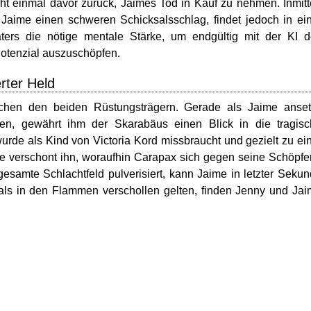
cht einmal davor zurück, Jaimes Tod in Kauf zu nehmen. Inmit
 Jaime einen schweren Schicksalsschlag, findet jedoch in ei
ters die nötige mentale Stärke, um endgültig mit der KI 
otenzial auszuschöpfen.
rter Held
hen den beiden Rüstungsträgern. Gerade als Jaime ansetz
en, gewährt ihm der Skarabäus einen Blick in die tragisc
rde als Kind von Victoria Kord missbraucht und gezielt zu ei
 verschont ihn, woraufhin Carapax sich gegen seine Schöpfe
esamte Schlachtfeld pulverisiert, kann Jaime in letzter Seku
ls in den Flammen verschollen gelten, finden Jenny und Ja