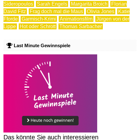
Sideropoulos
Sarah Engels
Margarita Broich
Florian
David Fitz
Frag doch mal die Maus
Olivia Jones
Katie
Fforde
Garmisch-Krimi
Animationsfilm
Jürgen von der
Lippe
Hot oder Schrott
Thomas Sarbacher
Last Minute Gewinnspiele
Das könnte Sie auch interessieren