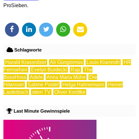
ProSieben.
Schlagworte
Harald Krassnitzer
Ali Güngörmüs
Louis Klamroth
HR
Fernsehen
Evelyn Burdecki
Rap
The
BossHoss
Adele
Anna Maria Mühe
Die
Hitwisser
Sabine Postel
Helga Hahnemann
Heiner
Lauterbach
stern TV
Oliver Korittke
Last Minute Gewinnspiele