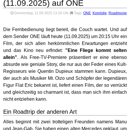
(11.09.2025) auf ONE
Donnerstag, 11.09.2025 13:26 Uhr
|
Tags:
ONE
,
Komödie
,
Roadmovie
Die Fernbedienung liegt bereit, die Couch wartet. Und auf
dem Sender ONE läuft heute (11.09.2025) um 20:15 Uhr ein
Film, der sich allen herkömmlichen Erwartungen entzieht
und das Kino neu erfindet:
"Eine Fliege kommt selten
allein"
. Als Free-TV-Premiere präsentiert er eine ebenso
absurde wie geniale Story, die nur aus der Feder eines Kult-
Regisseurs wie Quentin Dupieux stammen kann. Dupieux,
der auch als Musiker Mr. Oizo und Schöpfer der legendären
Figur Flat Eric bekannt ist, liefert einen Film, der so verrückt
und gleichzeitig so charmant ist, dass man sich ihm einfach
nicht entziehen kann.
Ein Roadtrip der anderen Art
Alles beginnt mit zwei trotteligen Freunden namens Manu
und Jean-Gab. Sie haben einen alten Mercedes geklaut, um