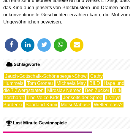
auf eine sehr unkonventionelle Art und Weise. Er zeigt, dass
das Kino auch jenseits von Blockbustern und Dramen noch
unkonventionelle Geschichten erzählen kann, die Mut zum
Ungewöhnlichen beweisen.
Schlagworte
Jauch-Gottschalk-Schöneberger-Show
Cathy
Hummels
Tom Gronau
Michaela May
BILD
Hape und
die 7 Zwergstaaten
Miroslav Nemec
Ben Zucker
Dirk
Borchardt
The Voice Kids
Jenseits der Spree
Evelyn
Burdecki
Saarland-Krimi
Motsi Mabuse
Wetten dass?
Last Minute Gewinnspiele