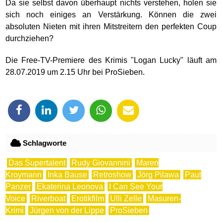
Da sie selbst davon überhaupt nichts verstehen, holen sie
sich noch einiges an Verstärkung. Können die zwei
absoluten Nieten mit ihren Mitstreitern den perfekten Coup
durchziehen?
Die Free-TV-Premiere des Krimis "Logan Lucky" läuft am
28.07.2019 um 2.15 Uhr bei ProSieben.
Schlagworte
Das Supertalent
Rudy Giovannini
Maren
Kroymann
Inka Bause
Retroshow
Jörg Pilawa
Paul
Panzer
Ekaterina Leonova
I Can See Your
Voice
Riverboat
Erotikfilm
Ulli Zelle
Masuren-
Krimi
Jürgen von der Lippe
ProSieben