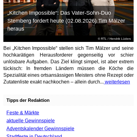
„Kitchen Impossible“: Das Vater-Sohn-Duo
Stemberg fordert heute (02.08.2026) Tim Mälzer
heraus
©
RTL
/ Hendrik Lüders
Bei „Kitchen Impossible“ stellen sich Tim Mälzer und seine
hochkarätigen Herausforderer gegenseitig vor schier
unlösbare Aufgaben. Das Ziel klingt simpel, ist aber extrem
tückisch: In fremden Ländern müssen die Köche die
Spezialität eines ortsansässigen Meisters ohne Rezept oder
Zutatenliste exakt nachkochen – allein durch...
weiterlesen
Tipps der Redaktion
Feste & Märkte
aktuelle Gewinnspiele
Adventskalender Gewinnspiele
Stadtfeste in Deutschland