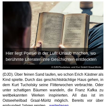
Hier liegt Poesie in der Luft: Urlaub machen, wo
berühmte Literaten ihre Geschichten entdeckten
© DJD/Tourismus- und Kur GmbH Graal-Müritz
(DJD). Über feinen Sand laufen, wo schon Erich Kästner als
Kind spielte. Durch das geschichtsträchtige Haus gehen, in
dem Kurt Tucholsky seine Flitterwochen verbrachte. Oder
unter schattigen Bäumen wandeln, die Franz Kafka zu
weltbekannten Werken inspirierten. All das ist im
Ostseeheilbad Graal-Müritz möglich. Bereits vor über
einhundert Jahren reisten...
weiterlesen