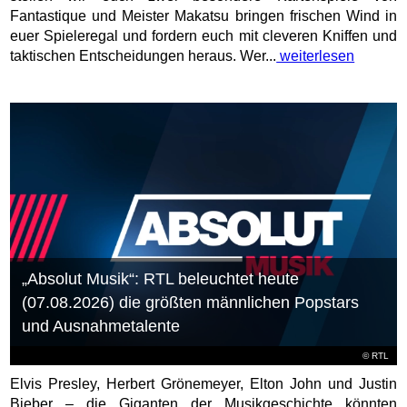
Fantastique und Meister Makatsu bringen frischen Wind in
euer Spieleregal und fordern euch mit cleveren Kniffen und
taktischen Entscheidungen heraus. Wer...
weiterlesen
„Absolut Musik“: RTL beleuchtet heute
(07.08.2026) die größten männlichen Popstars
und Ausnahmetalente
©
RTL
Elvis Presley, Herbert Grönemeyer, Elton John und Justin
Bieber – die Giganten der Musikgeschichte könnten