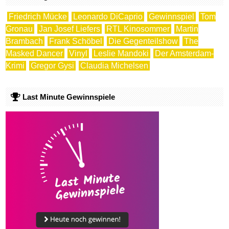
Friedrich Mücke
Leonardo DiCaprio
Gewinnspiel
Tom
Gronau
Jan Josef Liefers
RTL Kinosommer
Martin
Brambach
Frank Schöbel
Die Gegenteilshow
The
Masked Dancer
Vinyl
Leslie Mandoki
Der Amsterdam-
Krimi
Gregor Gysi
Claudia Michelsen
Last Minute Gewinnspiele