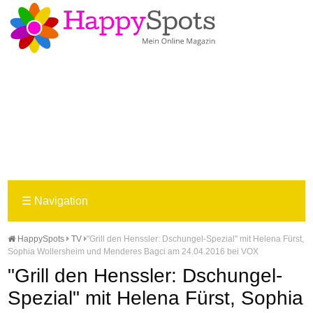
☰
Navigation
HappySpots
TV
"Grill den Henssler: Dschungel-Spezial" mit Helena Fürst,
Sophia Wollersheim und Menderes Bagci am 24.04.2016 bei VOX
"Grill den Henssler: Dschungel-
Spezial" mit Helena Fürst, Sophia