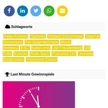
Schlagworte
Petra Kleinert
Operette
Herbert Grönemeyer
Stephan
Grossmann
Die Gegenteilshow
Moritz
Bleibtreu
ESC
kabel eins
Ute Freudenberg
Ulli
Zelle
Konzert
Bodo Bach
Polizeiruf 110
Jeanette
Biedermann
Hannelore Elsner
Last Minute Gewinnspiele