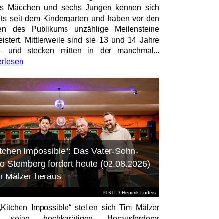
hs Mädchen und sechs Jungen kennen sich
its seit dem Kindergarten und haben vor den
en des Publikums unzählige Meilensteine
istert. Mittlerweile sind sie 13 und 14 Jahre
– und stecken mitten in der manchmal...
erlesen
itchen Impossible“: Das Vater-Sohn-
o Stemberg fordert heute (02.08.2026)
m Mälzer heraus
©
RTL
/ Hendrik Lüders
„Kitchen Impossible“ stellen sich Tim Mälzer
 seine hochkarätigen Herausforderer