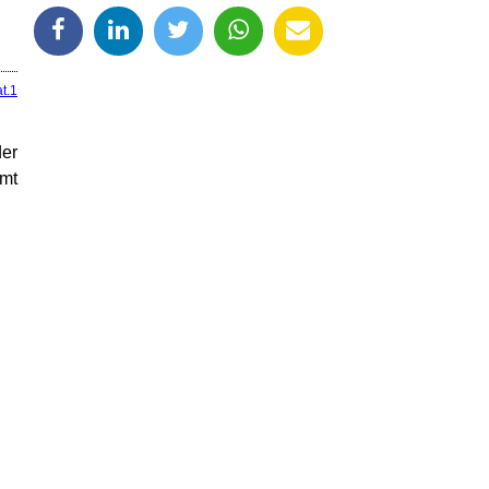
t.1
der
amt