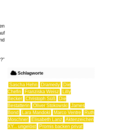
ren
auf
und
r?"
Schlagworte
Sascha Hehn
Dramedy
Die
Chefin
Franziska Weisz
Lilly
Becker
Christoph Süß
Die
Bestatterin
Oliver Stokowski
James
Bond
Lara Mandoki
Marco Ventre
Ruth
Moschner
Elisabeth Lanz
Aktenzeichen
XY... ungelöst
Promis backen privat