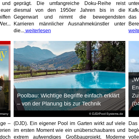
e und
geprägt. Die umfangreiche Doku-Reihe reist
unt
 euer
diesmal von den 1950er Jahren bis in die
Kafk
iffen
Gegenwart und nimmt die bewegendsten
das 
er...
Karrieren männlicher Ausnahmekünstler unter
Bere
die...
weiterlesen
weit
„W
e
En
Poolbau: Wichtige Begriffe einfach erklärt
Zu
– von der Planung bis zur Technik
(0
ermany
© DJD/Pool-Systems.de
age –
(DJD). Ein eigener Pool im Garten wirkt auf viele
Das
erien
im ersten Moment wie ein unüberschaubares und
begl
jedoch
extrem aufwendiges Großbauprojekt. Moderne
voll