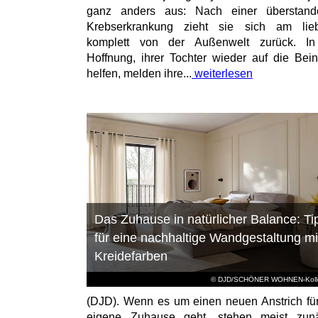
ganz anders aus: Nach einer überstand
Krebserkrankung zieht sie sich am lieb
komplett von der Außenwelt zurück. In
Hoffnung, ihrer Tochter wieder auf die Bei
helfen, melden ihre...
weiterlesen
Das Zuhause in natürlicher Balance: Ti
für eine nachhaltige Wandgestaltung mi
Kreidefarben
© DJD/SCHÖNER WOHNEN-Kolle
(DJD). Wenn es um einen neuen Anstrich fü
eigene Zuhause geht, stehen meist zunä