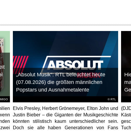
it
el
„Absolut Musik“: RTL beleuchtet heute
Hie
(07.08.2026) die größten männlichen
ma
Popstars und Ausnahmetalente
Ge
AMIGO
©
RTL
ilien
Elvis Presley, Herbert Grönemeyer, Elton John und
(DJD
 wenn
Justin Bieber – die Giganten der Musikgeschichte
Käs
unden
könnten stilistisch kaum unterschiedlicher sein.
gesc
 zwei
Doch sie alle haben Generationen von Fans
Tuch