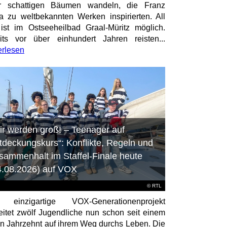
er schattigen Bäumen wandeln, die Franz
a zu weltbekannten Werken inspirierten. All
ist im Ostseeheilbad Graal-Müritz möglich.
its vor über einhundert Jahren reisten...
erlesen
ir werden groß! – Teenager auf
tdeckungskurs“: Konflikte, Regeln und
sammenhalt im Staffel-Finale heute
4.08.2026) auf VOX
©
RTL
 einzigartige VOX-Generationenprojekt
eitet zwölf Jugendliche nun schon seit einem
en Jahrzehnt auf ihrem Weg durchs Leben. Die