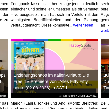
enen
Fertigpools lassen sich heutzutage jedoch deutlich
sec
sten
einfacher und schneller umsetzen als oft vermutet
bere
 der
– vorausgesetzt, man hat sich im Vorfeld mit den
Aug
ne zu
wichtigsten Begrifflichkeiten und der Planung
geme
vertraut gemacht. Diese kompakte...
weiterlesen
alt 
weit
pps
Erziehungschaos im Italien-Urlaub: Die
„K
t
Free-TV-Premiere von „Alles Fifty Fifty“
Du
heute (02.08.2026) in SAT.1
Ti
ktion
© HappySpots / Cover: LEONINE
r das
Marion (Laura Tonke) und Andi (Moritz Bleibtreu)
Bei 
chst
sind zwar schon seit Längerem geschieden, teilen
und