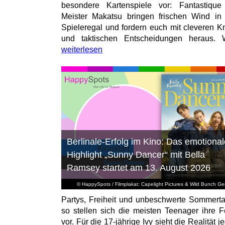
besondere Kartenspiele vor: Fantastiqu
Meister Makatsu bringen frischen Wind in
Spieleregal und fordern euch mit cleveren Kn
und taktischen Entscheidungen heraus. W
weiterlesen
Berlinale-Erfolg im Kino: Das emotional
Highlight „Sunny Dancer“ mit Bella
Ramsey startet am 13. August 2026
© HappySpots / Filmplakat: Capelight Pictures & Wild Bunch G
Partys, Freiheit und unbeschwerte Sommert
so stellen sich die meisten Teenager ihre F
vor. Für die 17-jährige Ivy sieht die Realität 