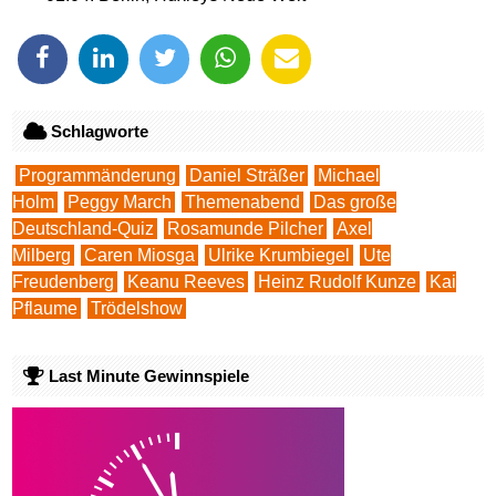
Schlagworte
Programmänderung
Daniel Sträßer
Michael
Holm
Peggy March
Themenabend
Das große
Deutschland-Quiz
Rosamunde Pilcher
Axel
Milberg
Caren Miosga
Ulrike Krumbiegel
Ute
Freudenberg
Keanu Reeves
Heinz Rudolf Kunze
Kai
Pflaume
Trödelshow
Last Minute Gewinnspiele