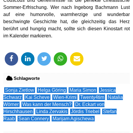
Couscous und Geheimnisse ist die perfekte cineastische
Sommer-Erfrischung. Wer nach Ingeborg Bachmann Lust
auf eine humorvolle, warmherzige und wunderbar
beschwingte Geschichte hat, die gleichzeitig das Herz
berührt und hungrig macht, sollte sich diesen Kinostart rot
im Kalender markieren.
Schlagworte
Sonja Zietlow
Helga Göring
Maria Simon
Jessica
Schwarz
Kai Scheve
Wien-Krimi
Twenty4tim
Natalia
Wörner
Was kann der Mensch?
Dr. Eckart von
Hirschhausen
Linda Zervakis
Jördis Triebel
Stefan
Raab
Sean Connery
Marijam Agischewa