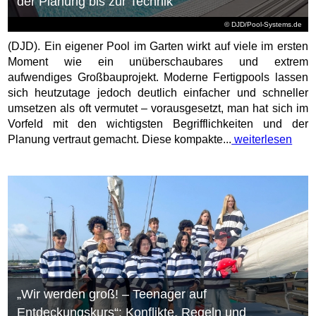
der Planung bis zur Technik
© DJD/Pool-Systems.de
(DJD). Ein eigener Pool im Garten wirkt auf viele im ersten
Moment wie ein unüberschaubares und extrem
aufwendiges Großbauprojekt. Moderne Fertigpools lassen
sich heutzutage jedoch deutlich einfacher und schneller
umsetzen als oft vermutet – vorausgesetzt, man hat sich im
Vorfeld mit den wichtigsten Begrifflichkeiten und der
Planung vertraut gemacht. Diese kompakte...
weiterlesen
„Wir werden groß! – Teenager auf
Entdeckungskurs“: Konflikte, Regeln und