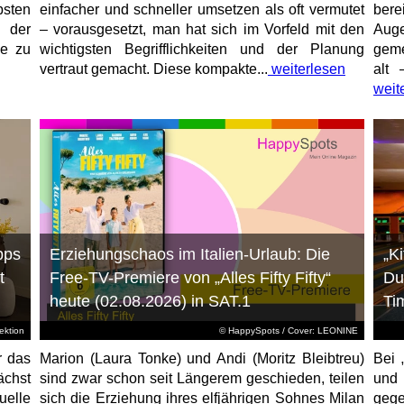
sten
einfacher und schneller umsetzen als oft vermutet
bere
 der
– vorausgesetzt, man hat sich im Vorfeld mit den
Aug
ne zu
wichtigsten Begrifflichkeiten und der Planung
geme
vertraut gemacht. Diese kompakte...
weiterlesen
alt 
weit
pps
Erziehungschaos im Italien-Urlaub: Die
„K
t
Free-TV-Premiere von „Alles Fifty Fifty“
Du
heute (02.08.2026) in SAT.1
Ti
ktion
© HappySpots / Cover: LEONINE
r das
Marion (Laura Tonke) und Andi (Moritz Bleibtreu)
Bei 
chst
sind zwar schon seit Längerem geschieden, teilen
und
elle
sich die Erziehung ihres elfjährigen Sohnes Milan
gege