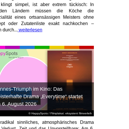
 klingt simpel, ist aber extrem tückisch: In
mden Ländern müssen die Köche die
ialität eines ortsansässigen Meisters ohne
pt oder Zutatenliste exakt nachkochen –
n durch...
weiterlesen
nnes-Triumph im Kino: Das
isterhafte Drama „Everytime“ startet
 6. August 2026
© HappySpots / Filmplakat: eksystent filmverleih
radikal sinnliches, atmosphärisches Drama
 Verlust, Zeit und das Unvorstellbare: Am 6.