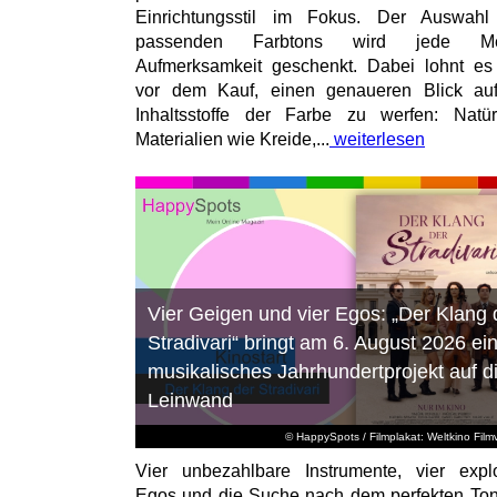
Einrichtungsstil im Fokus. Der Auswahl
passenden Farbtons wird jede M
Aufmerksamkeit geschenkt. Dabei lohnt es
vor dem Kauf, einen genaueren Blick au
Inhaltsstoffe der Farbe zu werfen: Natür
Materialien wie Kreide,...
weiterlesen
Vier Geigen und vier Egos: „Der Klang 
Stradivari“ bringt am 6. August 2026 ei
musikalisches Jahrhundertprojekt auf d
Leinwand
© HappySpots / Filmplakat: Weltkino Filmv
Vier unbezahlbare Instrumente, vier expl
Egos und die Suche nach dem perfekten To