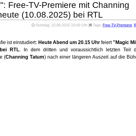
": Free-TV-Premiere mit Channing
eute (10.08.2025) bei RTL
Sonntag, 10.08.2025 10:00 Uhr
|
Tags:
Free-TV-Premiere
,
e ist einstudiert:
Heute Abend um 20.15 Uhr
feiert
"Magic Mi
 bei RTL
. In dem dritten und voraussichtlich letzten Teil 
e (
Channing Tatum
) nach einer längeren Auszeit auf die Bü