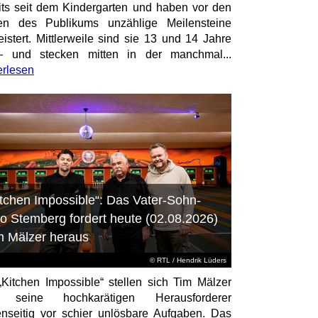
its seit dem Kindergarten und haben vor den
en des Publikums unzählige Meilensteine
istert. Mittlerweile sind sie 13 und 14 Jahre
– und stecken mitten in der manchmal...
erlesen
itchen Impossible“: Das Vater-Sohn-
o Stemberg fordert heute (02.08.2026)
m Mälzer heraus
©
RTL
/ Hendrik Lüders
„Kitchen Impossible“ stellen sich Tim Mälzer
 seine hochkarätigen Herausforderer
nseitig vor schier unlösbare Aufgaben. Das