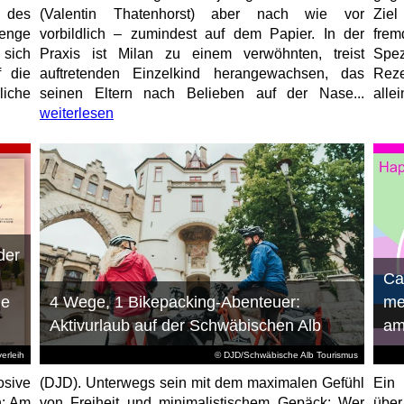
 des
(Valentin Thatenhorst) aber nach wie vor
Ziel
enge
vorbildlich – zumindest auf dem Papier. In der
fre
 sich
Praxis ist Milan zu einem verwöhnten, treist
Spez
f die
auftretenden Einzelkind herangewachsen, das
Reze
liche
seinen Eltern nach Belieben auf der Nase...
allei
weiterlesen
der
n
Ca
ie
4 Wege, 1 Bikepacking-Abenteuer:
me
Aktivurlaub auf der Schwäbischen Alb
am
erleih
© DJD/Schwäbische Alb Tourismus
osive
(DJD). Unterwegs sein mit dem maximalen Gefühl
Ein 
n: Am
von Freiheit und minimalistischem Gepäck: Wer
über