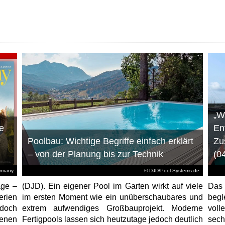
„W
e
En
Poolbau: Wichtige Begriffe einfach erklärt
Zu
– von der Planung bis zur Technik
(0
ermany
© DJD/Pool-Systems.de
age –
(DJD). Ein eigener Pool im Garten wirkt auf viele
Das
erien
im ersten Moment wie ein unüberschaubares und
begl
jedoch
extrem aufwendiges Großbauprojekt. Moderne
voll
enen
Fertigpools lassen sich heutzutage jedoch deutlich
sec