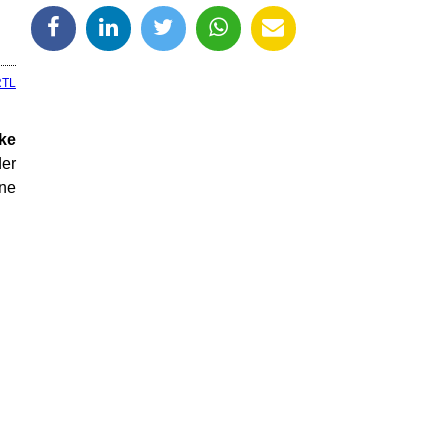
RTL
ke
der
hne