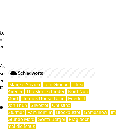
ike
oft
nen
e´s
Schlagworte
se
nen
Marijke Amado
Tom Gronau
Ulrike
Mal
Kriener
Thorsten Schröder
Nord Nord
Mord
Hermes House Band
Friedrich
von Thun
Silvester
Christina
bei
Stürmer
Familienfilm
Blockbuster
Gameshow
Im
Grunde Mord
Senta Berger
Frag doch
mal die Maus