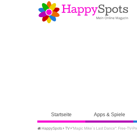
Startseite
Apps & Spiele
HappySpots
TV
"Magic Mike´s Last Dance": Free-TV-P