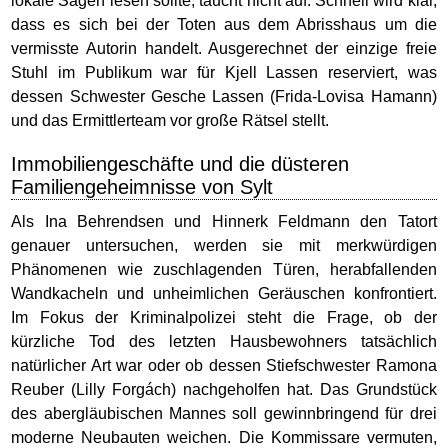
lokale Sagen lesen sollte, taucht nicht auf. Schnell wird klar,
dass es sich bei der Toten aus dem Abrisshaus um die
vermisste Autorin handelt. Ausgerechnet der einzige freie
Stuhl im Publikum war für Kjell Lassen reserviert, was
dessen Schwester Gesche Lassen (Frida-Lovisa Hamann)
und das Ermittlerteam vor große Rätsel stellt.
Immobiliengeschäfte und die düsteren
Familiengeheimnisse von Sylt
Als Ina Behrendsen und Hinnerk Feldmann den Tatort
genauer untersuchen, werden sie mit merkwürdigen
Phänomenen wie zuschlagenden Türen, herabfallenden
Wandkacheln und unheimlichen Geräuschen konfrontiert.
Im Fokus der Kriminalpolizei steht die Frage, ob der
kürzliche Tod des letzten Hausbewohners tatsächlich
natürlicher Art war oder ob dessen Stiefschwester Ramona
Reuber (Lilly Forgách) nachgeholfen hat. Das Grundstück
des abergläubischen Mannes soll gewinnbringend für drei
moderne Neubauten weichen. Die Kommissare vermuten,