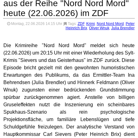
aus der Reihe "Nord Nord Mord"
heute (22.06.2026) im ZDF
Montag, 22.06.2026 14:15 Uhr
|
Tags:
ZDF
,
Krimi
,
Nord Nord Mord
,
Peter
Heinrich Brix
,
Oliver Wnuk
,
Julia Brendler
Die Krimireihe "Nord Nord Mord" meldet sich heute
(22.06.2026) um 20:15 Uhr mit einer Wiederholung des Sylt-
Krimis "Sievers und das Geisterhaus" im ZDF zurück. Diese
Episode bricht gezielt mit den gewohnten humoristischen
Erwartungen des Publikums, da das Ermittler-Team Ina
Behrendsen (Julia Brendler) und Hinnerk Feldmann (Oliver
Wnuk) zugunsten einer bedrückenden Grundstimmung
spürbar zurückgenommen agiert. Anstelle von billigen
Gruseleffekten nutzt die Inszenierung ein scheinbares
Spukhaus-Szenario als rein psychologische
Projektionsfläche, um familiäre Lebenslügen und tiefe
Schuldgefühle freizulegen. Der analytische Verstand von
Hauptkommissar Carl Sievers (Peter Heinrich Brix) dient