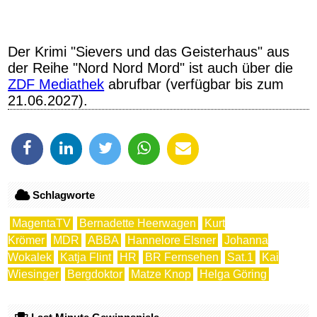
Der Krimi "Sievers und das Geisterhaus" aus
der Reihe "Nord Nord Mord" ist auch über die
ZDF Mediathek
abrufbar (verfügbar bis zum
21.06.2027).
Schlagworte
MagentaTV
Bernadette Heerwagen
Kurt
Krömer
MDR
ABBA
Hannelore Elsner
Johanna
Wokalek
Katja Flint
HR
BR Fernsehen
Sat.1
Kai
Wiesinger
Bergdoktor
Matze Knop
Helga Göring