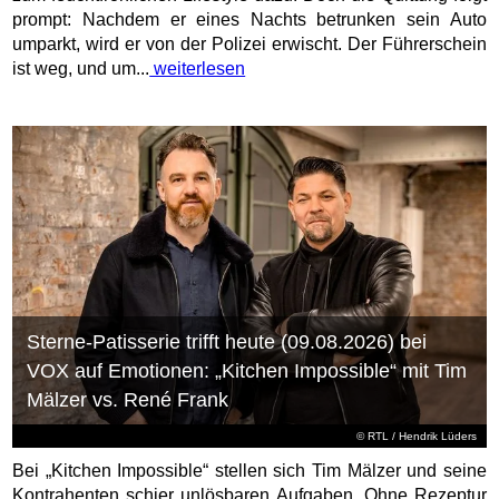
zum feuchtfröhlichen Lifestyle dazu. Doch die Quittung folgt
prompt: Nachdem er eines Nachts betrunken sein Auto
umparkt, wird er von der Polizei erwischt. Der Führerschein
ist weg, und um...
weiterlesen
Sterne-Patisserie trifft heute (09.08.2026) bei
VOX auf Emotionen: „Kitchen Impossible“ mit Tim
Mälzer vs. René Frank
©
RTL
/ Hendrik Lüders
Bei „Kitchen Impossible“ stellen sich Tim Mälzer und seine