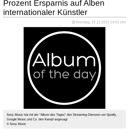
Prozent Ersparnis auf Alben
internationaler Künstler
Dienstag, 15.12.2015 10:01 Uhr
❮
❯
Screenshots "Album des Tages": Nachdem bereits die Alben von AC/DC und
Kelvin James zum Sparpreis angeboten wurden, gibt es täglich neue
Sonderangebote für die App Nutzer
© Sony Music