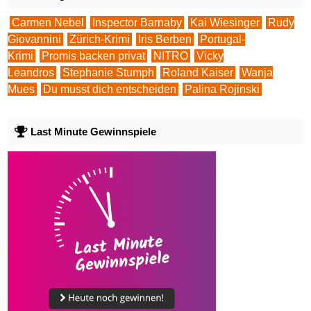
Schlagworte
Carmen Nebel
Inspector Barnaby
Kai Wiesinger
Rudy
Giovannini
Zürich-Krimi
Iris Berben
Portugal-
Krimi
Promis backen privat
NITRO
Vicky
Leandros
Stephanie Stumph
Roland Kaiser
Wanja
Mues
Du musst dich entscheiden
Palina Rojinski
Last Minute Gewinnspiele