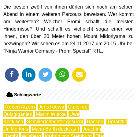
Die besten zwölf von ihnen dürfen sich noch am selben
Abend in einem weiteren Parcours beweisen. Wer kommt
am weitesten? Welcher Promi schafft die meisten
Hindernisse? Und schafft es vielleicht sogar einer von
ihnen, den über 20 Meter hohen Mount Midoriyama zu
bezwingen? Wir sehen es am 24.11.2017 um 20.15 Uhr bei
"Ninja Warrior Germany - Promi Special" RTL.
Schlagworte
Robert Atzorn
Jens Riewa
Gipfel der
Quizgiganten
Martin Wuttke
Uwe
Kockisch
Schwiegertochter gesucht
Backen
Tierärztin
Dr. Mertens
Mario Barth deckt auf!
Joachim
Llambi
Wilsberg
Kathrin von Steinburg
Olaf