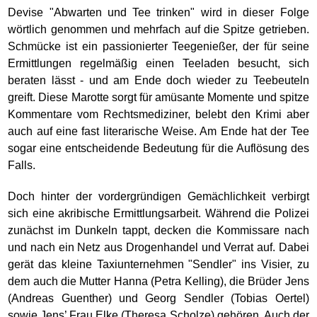
Devise "Abwarten und Tee trinken" wird in dieser Folge
wörtlich genommen und mehrfach auf die Spitze getrieben.
Schmücke ist ein passionierter Teegenießer, der für seine
Ermittlungen regelmäßig einen Teeladen besucht, sich
beraten lässt - und am Ende doch wieder zu Teebeuteln
greift. Diese Marotte sorgt für amüsante Momente und spitze
Kommentare vom Rechtsmediziner, belebt den Krimi aber
auch auf eine fast literarische Weise. Am Ende hat der Tee
sogar eine entscheidende Bedeutung für die Auflösung des
Falls.
Doch hinter der vordergründigen Gemächlichkeit verbirgt
sich eine akribische Ermittlungsarbeit. Während die Polizei
zunächst im Dunkeln tappt, decken die Kommissare nach
und nach ein Netz aus Drogenhandel und Verrat auf. Dabei
gerät das kleine Taxiunternehmen "Sendler" ins Visier, zu
dem auch die Mutter Hanna (Petra Kelling), die Brüder Jens
(Andreas Guenther) und Georg Sendler (Tobias Oertel)
sowie Jens’ Frau Elke (Theresa Scholze) gehören. Auch der