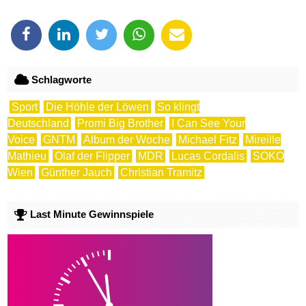
Schlagworte
Sport
Die Höhle der Löwen
So klingt
Deutschland
Promi Big Brother
I Can See Your
Voice
GNTM
Album der Woche
Michael Fitz
Mireille
Mathieu
Olaf der Flipper
MDR
Lucas Cordalis
SOKO
Wien
Günther Jauch
Christian Tramitz
Last Minute Gewinnspiele