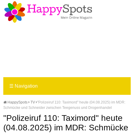
☰
Navigation
HappySpots
TV
"Polizeiruf 110: Taximord" heute (04.08.2025) im MDR:
Schmücke und Schneider zwischen Teegenuss und Drogenhandel
"Polizeiruf 110: Taximord" heute
(04.08.2025) im MDR: Schmücke