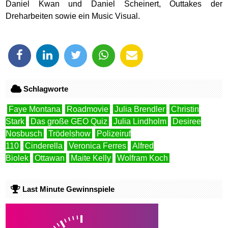
Daniel Kwan und Daniel Scheinert, Outtakes der
Dreharbeiten sowie ein Music Visual.
Schlagworte
Faye Montana
Roadmovie
Julia Brendler
Christin
Stark
Das große GEO Quiz
Julia Lindholm
Desiree
Nosbusch
Trödelshow
Polizeiruf
110
Cinderella
Veronica Ferres
Alfred
Biolek
Ottawan
Maite Kelly
Wolfram Koch
Last Minute Gewinnspiele