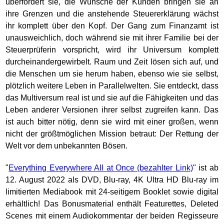
überfordert sie, die Wünsche der Kunden bringen sie an
ihre Grenzen und die anstehende Steuererklärung wächst
ihr komplett über den Kopf. Der Gang zum Finanzamt ist
unausweichlich, doch während sie mit ihrer Familie bei der
Steuerprüferin vorspricht, wird ihr Universum komplett
durcheinandergewirbelt. Raum und Zeit lösen sich auf, und
die Menschen um sie herum haben, ebenso wie sie selbst,
plötzlich weitere Leben in Parallelwelten. Sie entdeckt, dass
das Multiversum real ist und sie auf die Fähigkeiten und das
Leben anderer Versionen ihrer selbst zugreifen kann. Das
ist auch bitter nötig, denn sie wird mit einer großen, wenn
nicht der größtmöglichen Mission betraut: Der Rettung der
Welt vor dem unbekannten Bösen.
"
Everything Everywhere All at Once
" ist ab
12. August 2022 als DVD, Blu-ray, 4K Ultra HD Blu-ray im
limitierten Mediabook mit 24-seitigem Booklet sowie digital
erhältlich! Das Bonusmaterial enthält Featurettes, Deleted
Scenes mit einem Audiokommentar der beiden Regisseure