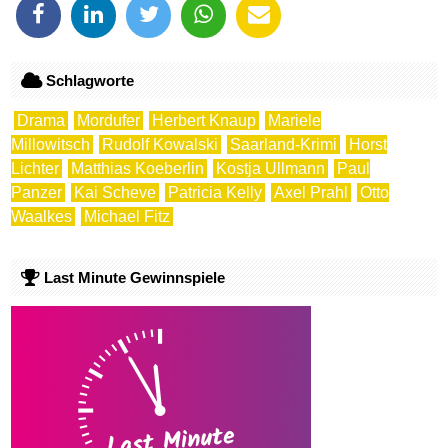
Schlagworte
Drama
Mordufer
Herbert Knaup
Mariele
Millowitsch
Rudolf Kowalski
Saarland-Krimi
Horst
Lichter
Matthias Koeberlin
Kostja Ullmann
Paul
Panzer
Kai Scheve
Patricia Kelly
Axel Prahl
Otto
Waalkes
Michael Fitz
Last Minute Gewinnspiele