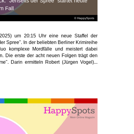
k: "Jenseits der Spree" startet heute
m Fall
© HappySpots
.2025) um 20:15 Uhr eine neue Staffel der
er Spree". In der beliebten Berliner Krimireihe
rduo komplexe Mordfälle und meistert dabei
n. Die erste der acht neuen Folgen trägt den
me". Darin ermitteln Robert (Jürgen Vogel)...