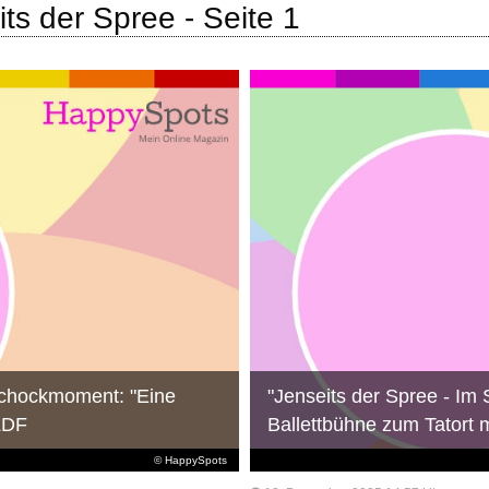
ts der Spree - Seite 1
 Schockmoment: "Eine
"Jenseits der Spree - Im 
ZDF
Ballettbühne zum Tatort 
© HappySpots