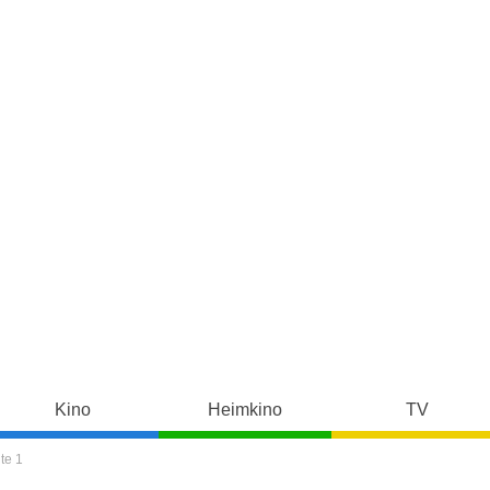
Kino
Heimkino
TV
te 1