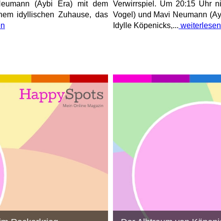
 Neumann (Aybi Era) mit dem
Verwirrspiel. Um 20:15 Uhr n
einem idyllischen Zuhause, das
Vogel) und Mavi Neumann (Aybi
en
Idylle Köpenicks,...
weiterlesen