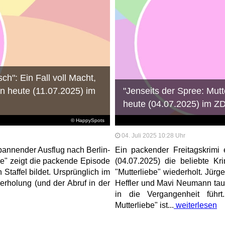
ch": Ein Fall voll Macht,
n heute (11.07.2025) im
"Jenseits der Spree: Mutte
heute (04.07.2025) im Z
© HappySpots
04. Juli 2025 10:28 Uhr
pannender Ausflug nach Berlin-
Ein packender Freitagskrimi
ee" zeigt die packende Episode
(04.07.2025) die beliebte Kr
 Staffel bildet. Ursprünglich im
"Mutterliebe" wiederholt. Jür
derholung (und der Abruf in der
Heffler und Mavi Neumann tauch
in die Vergangenheit führt
Mutterliebe" ist...
weiterlesen