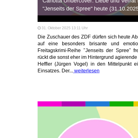
Carlotta Undercover: Liebe und Verrat 
"Jenseits der Spree" heute (31.10.202
31. Oktober 2025 13:11 Uhr
Die Zuschauer des ZDF dürfen sich heute Ab
auf eine besonders brisante und emotio
Freitagskrimi-Reihe "Jenseits der Spree" fr
rückt die sonst eher im Hintergrund agierend
Heffler (Jürgen Vogel) in den Mittelpunkt e
Einsatzes. Der...
weiterlesen