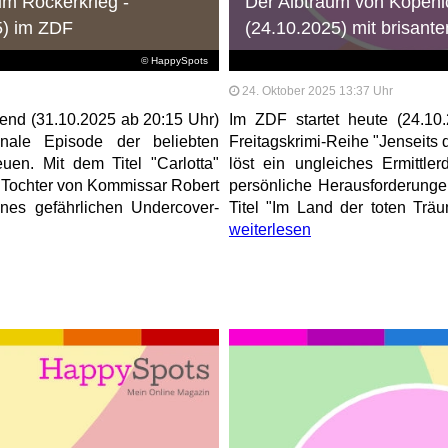
im Rockerkrieg -
Der Albtraum von Köpenic
5) im ZDF
(24.10.2025) mit brisante
© HappySpots
24. Oktober 2025 13:37 Uhr
end (31.10.2025 ab 20:15 Uhr)
Im ZDF startet heute (24.10
nale Episode der beliebten
Freitagskrimi-Reihe "Jenseits d
euen. Mit dem Titel "Carlotta"
löst ein ungleiches Ermittle
e Tochter von Kommissar Robert
persönliche Herausforderunge
ines gefährlichen Undercover-
Titel "Im Land der toten Träu
weiterlesen