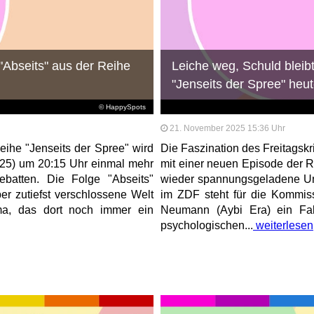
 "Abseits" aus der Reihe
Leiche weg, Schuld bleib
"Jenseits der Spree" heu
© HappySpots
21. November 2025 15:36 Uhr
eihe "Jenseits der Spree" wird
Die Faszination des Freitagskr
025) um 20:15 Uhr einmal mehr
mit einer neuen Episode der 
Debatten. Die Folge "Abseits"
wieder spannungsgeladene Unt
ber zutiefst verschlossene Welt
im ZDF steht für die Kommiss
ma, das dort noch immer ein
Neumann (Aybi Era) ein Fal
psychologischen...
weiterlesen