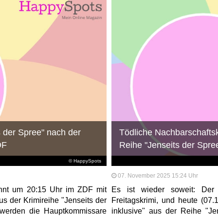
s der Spree" nach der
Tödliche Nachbarschaftskr
DF
Reihe "Jenseits der Spre
© HappySpots
07. November 2025 15:24 Uhr
innt um 20:15 Uhr im ZDF mit
Es ist wieder soweit: Der
s der Krimireihe "Jenseits der
Freitagskrimi, und heute (07.
" werden die Hauptkommissare
inklusive" aus der Reihe "Je