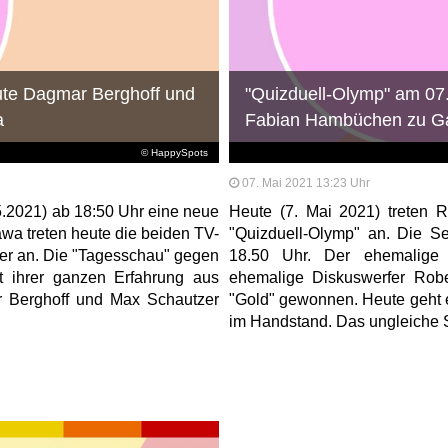
ute Dagmar Berghoff und
"Quizduell-Olymp" am 07
a
Fabian Hambüchen zu Gas
© HappySpots
07. Mai 2021 13:23 Uhr
.2021) ab 18:50 Uhr eine neue
Heute (7. Mai 2021) treten
wa treten heute die beiden TV-
"Quizduell-Olymp" an. Die 
r an. Die "Tagesschau" gegen
18.50 Uhr. Der ehemalige
 ihrer ganzen Erfahrung aus
ehemalige Diskuswerfer Rob
 Berghoff und Max Schautzer
"Gold" gewonnen. Heute geht 
im Handstand. Das ungleiche S