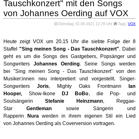
Tauschkonzert" mit den Songs
von Johannes Oerding auf VOX
Dienstag, 01.06.2021 12:29 Uhr
|
Tags:
VOX
Heute zeigt VOX um 20.15 Uhr die siebte Folge der 8
Staffel
"Sing meinen Song - Das Tauschkonzert"
. Dabei
geht es um die Songs des Gastgebers, Popsänger und
Songwriters
Johannes Oerding
. Seine Songs werden
bei "Sing meinen Song - Das Tauschkonzert" von den
Musiker:innen neu interpretiert und vorgestellt. Singer-
Songwriters
Joris
, Mighty Oaks Frontmann
Ian
Hooper,
Show-Ikone
DJ BoBo
, die Pop- und
Soulsängerin
Stefanie Heinzmann
, Reggae-
Star
Gentleman
sowie Sängerin und
Rapperin
Nura
werden in ihrem eigenen Stil ein Lied
von Johannes Oerding als Coverversion vortragen.