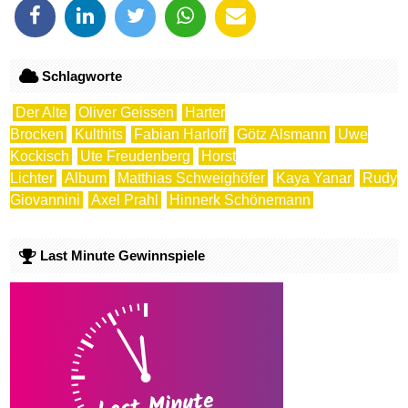
Schlagworte
Der Alte
Oliver Geissen
Harter
Brocken
Kulthits
Fabian Harloff
Götz Alsmann
Uwe
Kockisch
Ute Freudenberg
Horst
Lichter
Album
Matthias Schweighöfer
Kaya Yanar
Rudy
Giovannini
Axel Prahl
Hinnerk Schönemann
Last Minute Gewinnspiele