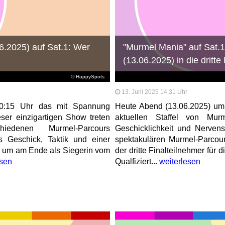
6.2025) auf Sat.1: Wer
"Murmel Mania" auf Sat.1
(13.06.2025) in die dritt
© HappySpots
13. Juni 2025 14:31 Uhr
 20:15 Uhr das mit Spannung
Heute Abend (13.06.2025) um 2
ser einzigartigen Show treten
aktuellen Staffel von Mur
iedenen Murmel-Parcours
Geschicklichkeit und Nervenst
 Geschick, Taktik und einer
spektakulären Murmel-Parcou
, um am Ende als Siegerin vom
der dritte Finalteilnehmer für
esen
Qualfiziert...
weiterlesen