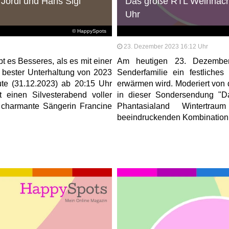
 Jordi und Hans Sigl
Das große RTL Weihnach
Uhr
© HappySpots
23. Dezember 2023 16:12 Uhr
t es Besseres, als es mit einer
Am heutigen 23. Dezembe
 bester Unterhaltung von 2023
Senderfamilie ein festliche
te (31.12.2023) ab 20:15 Uhr
erwärmen wird. Moderiert von
 einen Silvesterabend voller
in dieser Sondersendung "
 charmante Sängerin Francine
Phantasialand Wintertrau
beeindruckenden Kombination 