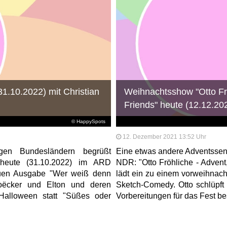
.10.2022) mit Christian
Weihnachtsshow "Otto Frö
Friends" heute (12.12.2
© HappySpots
12. Dezember 2021 13:52 Uhr
nigen Bundesländern begrüßt
Eine etwas andere Adventssend
heute (31.10.2022) im ARD
NDR: "Otto Fröhliche - Advent
uen Ausgabe "Wer weiß denn
lädt ein zu einem vorweihnac
oëcker und Elton und deren
Sketch-Comedy. Otto schlüpft 
Halloween statt "Süßes oder
Vorbereitungen für das Fest besc