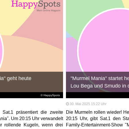
ia" geht heute
"Murmel Mania" startet h
Lou Bega und Smudo in di
© HappySpots
30. Mai 2025 15:22 Uhr
 Sat.1 präsentiert die zweite
Die Murmeln rollen wieder! H
ania". Um 20:15 Uhr verwandelt
20:15 Uhr, gibt Sat.1 den Sta
ür rollende Kugeln, wenn drei
Family-Entertainment-Show "M